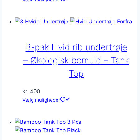
vare
har
flere
varianter.
Mulighederne
3-pak Hvid rib undertrøje
kan
vælges
– Økologisk bomuld – Tank
på
Top
varesiden
kr.
400
Dette
Vælg muligheder
vare
har
flere
varianter.