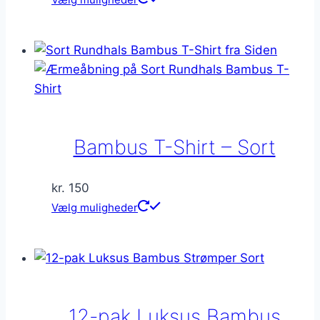
Bambus T-Shirt – Sort
kr.
150
Dette
Vælg muligheder
vare
har
flere
varianter.
Mulighederne
12-pak Luksus Bambus