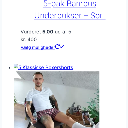
5-pak Bambus
Underbukser – Sort
Vurderet
5.00
ud af 5
kr.
400
Dette
Vælg muligheder
vare
har
flere
varianter.
Mulighederne
kan
vælges
på
varesiden