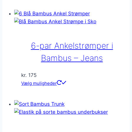
6-par Ankelstrømper i
Bambus – Jeans
kr.
175
Dette
Vælg muligheder
vare
har
flere
varianter.
Mulighederne
kan