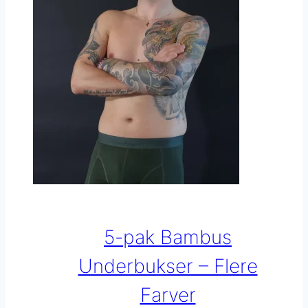
Mulighederne
kan
vælges
på
varesiden
5-pak Bambus
Underbukser – Flere
Farver