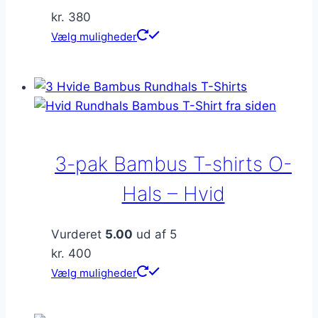
kr.
380
Dette
Vælg muligheder
vare
har
flere
varianter.
Mulighederne
kan
3-pak Bambus T-shirts O-
vælges
på
Hals – Hvid
varesiden
Vurderet
5.00
ud af 5
kr.
400
Dette
Vælg muligheder
vare
har