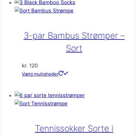
3-par Bambus Strømper –
Sort
kr.
120
Dette
Vælg muligheder
vare
har
flere
varianter.
Mulighederne
kan
Tennissokker Sorte i
vælges