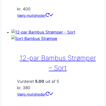
kr.
400
Dette
Vælg muligheder
vare
har
flere
varianter.
Mulighederne
kan
12-par Bambus Strømper
vælges
på
– Sort
varesiden
Vurderet
5.00
ud af 5
kr.
380
Dette
Vælg muligheder
vare