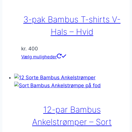
3-pak Bambus T-shirts V-
Hals – Hvid
kr.
400
Dette
Vælg muligheder
vare
har
flere
varianter.
Mulighederne
kan
12-par Bambus
vælges
på
Ankelstrømper – Sort
varesiden