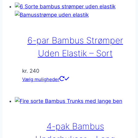
har
flere
varianter.
Mulighederne
kan
6-par Bambus Strømper
vælges
på
Uden Elastik – Sort
varesiden
kr.
240
Dette
Vælg muligheder
vare
har
flere
varianter.
Mulighederne
4-pak Bambus
kan
vælges