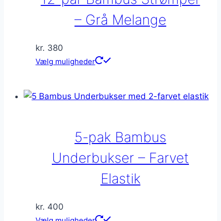
vælges
på
– Grå Melange
varesiden
kr.
380
Dette
Vælg muligheder
vare
har
flere
varianter.
Mulighederne
5-pak Bambus
kan
vælges
Underbukser – Farvet
på
Elastik
varesiden
kr.
400
Dette
Vælg muligheder