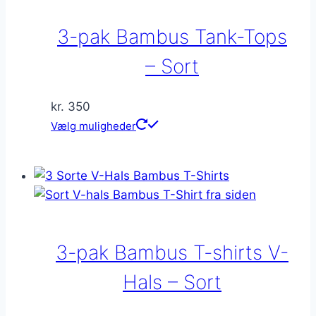
Mulighederne
kan
3-pak Bambus Tank-Tops
vælges
på
– Sort
varesiden
kr.
350
Dette
Vælg muligheder
vare
har
flere
varianter.
Mulighederne
kan
3-pak Bambus T-shirts V-
vælges
på
Hals – Sort
varesiden