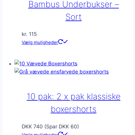
Bambus Underbukser –
vælges
på
Sort
varesiden
kr.
115
Dette
Vælg muligheder
vare
har
flere
varianter.
Mulighederne
kan
10 pak: 2 x pak klassiske
vælges
på
boxershorts
varesiden
DKK 740 (Spar DKK 60)
Vælg muligheder