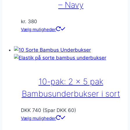
på
– Navy
varesiden
kr.
380
Dette
Vælg muligheder
vare
har
flere
varianter.
Mulighederne
kan
10-pak: 2 x 5 pak
vælges
på
Bambusunderbukser i sort
varesiden
DKK 740 (Spar DKK 60)
Vælg muligheder