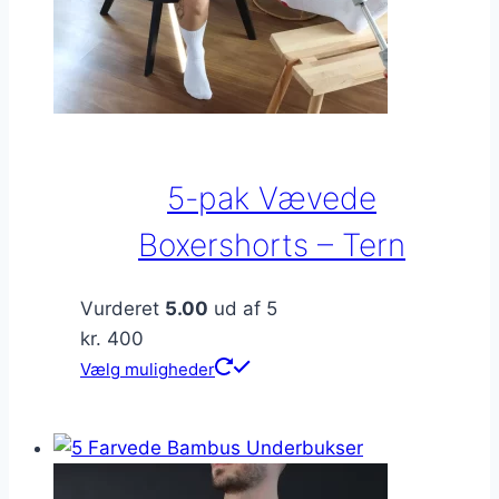
5-pak Vævede
Boxershorts – Tern
Vurderet
5.00
ud af 5
kr.
400
Dette
Vælg muligheder
vare
har
flere
varianter.