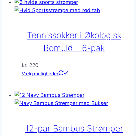
flere
varianter.
Mulighederne
kan
Tennissokker i Økologisk
vælges
på
Bomuld – 6-pak
varesiden
kr.
220
Dette
Vælg muligheder
vare
har
flere
varianter.
Mulighederne
kan
12-par Bambus Strømper
vælges