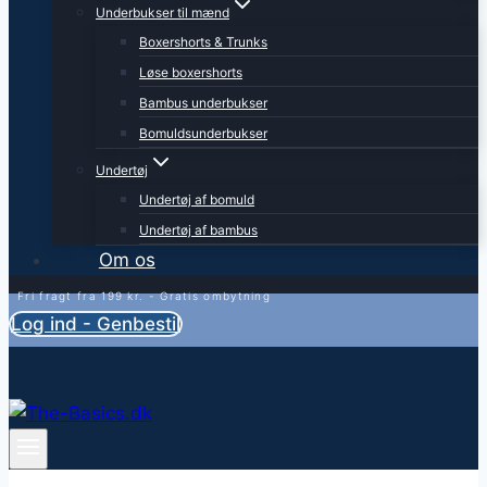
Underbukser til mænd
Boxershorts & Trunks
Løse boxershorts
Bambus underbukser
Bomuldsunderbukser
Undertøj
Undertøj af bomuld
Undertøj af bambus
Om os
Fri fragt fra 199 kr. - Gratis ombytning
Log ind - Genbestil