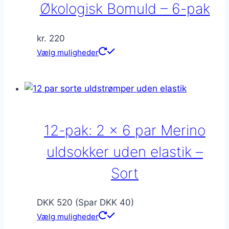
på
Økologisk Bomuld – 6-pak
varesiden
kr.
220
Dette
Vælg muligheder
vare
har
flere
varianter.
Mulighederne
12-pak: 2 x 6 par Merino
kan
vælges
uldsokker uden elastik –
på
Sort
varesiden
DKK 520 (Spar DKK 40)
Vælg muligheder