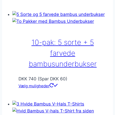
vare
har
flere
varianter.
Mulighederne
kan
10-pak: 5 sorte + 5
vælges
på
farvede
varesiden
bambusunderbukser
DKK 740 (Spar DKK 60)
Vælg muligheder