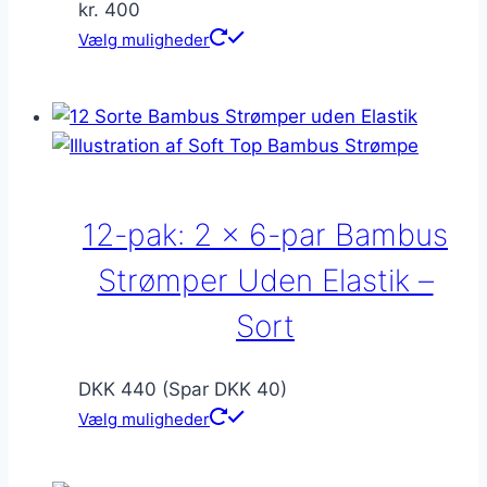
kr.
400
Dette
Vælg muligheder
vare
har
flere
varianter.
Mulighederne
kan
12-pak: 2 x 6-par Bambus
vælges
på
Strømper Uden Elastik –
varesiden
Sort
DKK 440 (Spar DKK 40)
Vælg muligheder