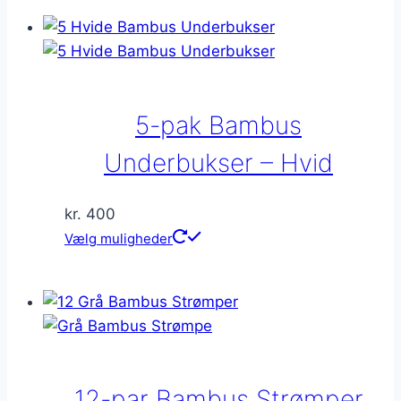
5-pak Bambus
Underbukser – Hvid
kr.
400
Dette
Vælg muligheder
vare
har
flere
varianter.
Mulighederne
kan
12-par Bambus Strømper