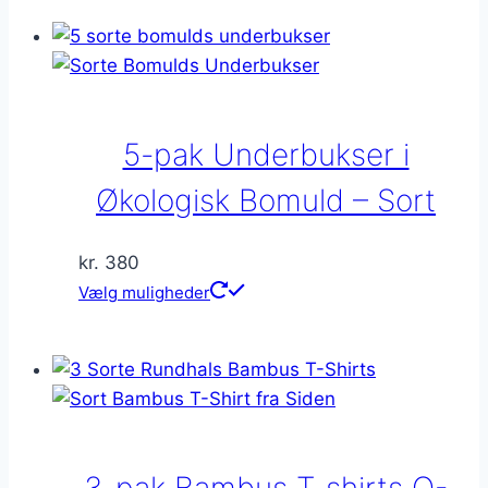
har
flere
varianter.
Mulighederne
kan
5-pak Underbukser i
vælges
på
Økologisk Bomuld – Sort
varesiden
kr.
380
Dette
Vælg muligheder
vare
har
flere
varianter.
Mulighederne
kan