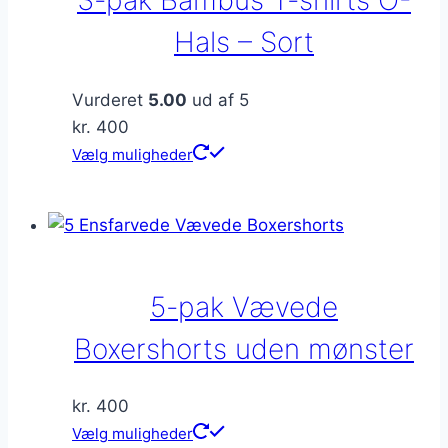
3-pak Bambus T-shirts O-
vælges
på
Hals – Sort
varesiden
Vurderet
5.00
ud af 5
kr.
400
Dette
Vælg muligheder
vare
har
flere
varianter.
Mulighederne
5-pak Vævede
kan
vælges
Boxershorts uden mønster
på
varesiden
kr.
400
Dette
Vælg muligheder