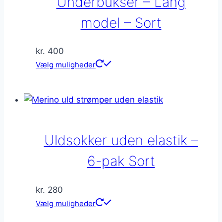
Underbukser – Lang
på
model – Sort
varesiden
kr.
400
Dette
Vælg muligheder
vare
har
flere
varianter.
Mulighederne
Uldsokker uden elastik –
kan
vælges
6-pak Sort
på
varesiden
kr.
280
Dette
Vælg muligheder
vare