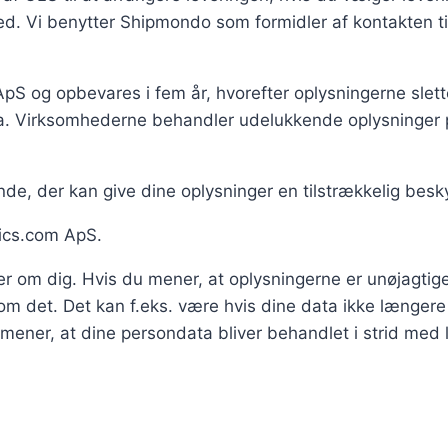
ed. Vi benytter Shipmondo som formidler af kontakten t
pS og opbevares i fem år, hvorefter oplysningerne sle
. Virksomhederne behandler udelukkende oplysninger p
de, der kan give dine oplysninger en tilstrækkelig besky
ics.com ApS.
ler om dig. Hvis du mener, at oplysningerne er unøjagtige, 
r om det. Det kan f.eks. være hvis dine data ikke længere
mener, at dine persondata bliver behandlet i strid med l