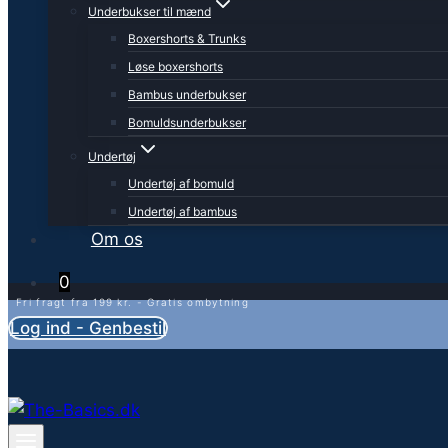
Underbukser til mænd
Boxershorts & Trunks
Løse boxershorts
Bambus underbukser
Bomuldsunderbukser
Undertøj
Undertøj af bomuld
Undertøj af bambus
Om os
0
Fri fragt fra 199 kr. - Gratis ombytning
Log ind - Genbestil