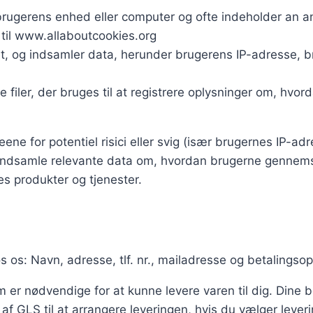
på brugerens enhed eller computer og ofte indeholder an 
til www.allaboutcookies.org
et, og indsamler data, herunder brugerens IP-adresse, 
iske filer, der bruges til at registrere oplysninger om,
e for potentiel risici eller svig (især brugernes IP-adr
at indsamle relevante data om, hvordan brugerne gennem
s produkter og tjenester.
s os: Navn, adresse, tlf. nr., mailadresse og betalingsop
m er nødvendige for at kunne levere varen til dig. Dine b
f GLS til at arrangere leveringen, hvis du vælger lever