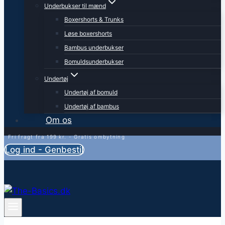
Underbukser til mænd
Boxershorts & Trunks
Løse boxershorts
Bambus underbukser
Bomuldsunderbukser
Undertøj
Undertøj af bomuld
Undertøj af bambus
Om os
Fri fragt fra 199 kr. - Gratis ombytning
Log ind - Genbestil