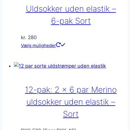
Uldsokker uden elastik –
6-pak Sort
kr.
280
Dette
Vælg muligheder
vare
har
flere
varianter.
Mulighederne
12-pak: 2 x 6 par Merino
kan
vælges
uldsokker uden elastik –
på
Sort
varesiden