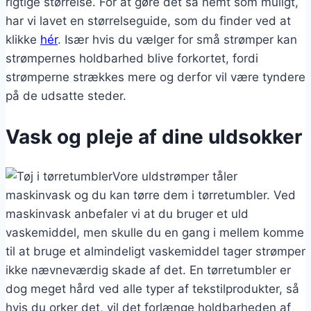
rigtige størrelse. For at gøre det så nemt som muligt,
har vi lavet en størrelseguide, som du finder ved at
klikke
hér
. Især hvis du vælger for små strømper kan
strømpernes holdbarhed blive forkortet, fordi
strømperne strækkes mere og derfor vil være tyndere
på de udsatte steder.
Vask og pleje af dine uldsokker
Vore uldstrømper tåler
maskinvask og du kan tørre dem i tørretumbler. Ved
maskinvask anbefaler vi at du bruger et uld
vaskemiddel, men skulle du en gang i mellem komme
til at bruge et almindeligt vaskemiddel tager strømper
ikke nævneværdig skade af det. En tørretumbler er
dog meget hård ved alle typer af tekstilprodukter, så
hvis du orker det, vil det forlænge holdbarheden af