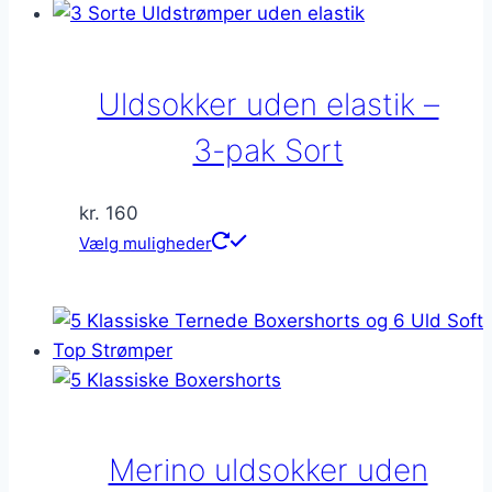
Uldsokker uden elastik –
3-pak Sort
kr.
160
Dette
Vælg muligheder
vare
har
flere
varianter.
Mulighederne
kan
vælges
Merino uldsokker uden
på