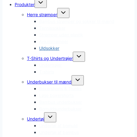
Skift
Produkter
undermenu
Skift
Herre strømper
undermenu
Bambus strømper og sokker til mænd
Tennissokker
Strømper uden elastik
Ankelstrømper
Uldsokker
Skift
T-Shirts og Undertrøjer
undermenu
Undertrøjer
T-shirts
Skift
Underbukser til mænd
undermenu
Boxershorts & Trunks
Løse boxershorts
Bambus underbukser
Bomuldsunderbukser
Skift
Undertøj
undermenu
Undertøj af bomuld
Undertøj af bambus