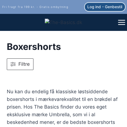
Fortsæt
Log ind - Genbestil
Fri fragt fra 199 kr. - Gratis ombytning
til
indhold
Boxershorts
Filtre
Nu kan du endelig få klassiske løstsiddende
boxershorts i mærkevarekvalitet til en brøkdel af
prisen. Hos The Basics finder du vores eget
eksklusive mærke Umbrella, som vi i al
beskedenhed mener, er de bedste boxershorts