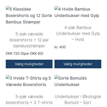
Dette
varesiden
varesiden
vare
har
flere
4-pak Bambus
varianter.
Underbukser med Gylp
5-pak vævede
Mulighederne
– Hvid
boxershorts + 12 par
kan
bambusstrømper
vælges
kr.
400
på
DKK 720 (Spar DKK 60)
varesiden
Vælg muligheder
Vælg muligheder
Dette
vare
har
flere
5-pak vævede
Underbukser i Økologisk
varianter.
boxershorts + 3 T-shirts
Bomuld – Sort
Mulighederne