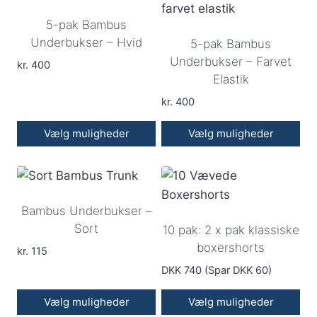
5-pak Bambus
Underbukser – Hvid
5-pak Bambus
Underbukser – Farvet
kr.
400
Elastik
kr.
400
Vælg muligheder
Vælg muligheder
Dette
Dette
vare
vare
har
har
Bambus Underbukser –
flere
flere
Sort
10 pak: 2 x pak klassiske
varianter.
varianter.
boxershorts
Mulighederne
Mulighederne
kr.
115
kan
kan
DKK 740 (Spar DKK 60)
vælges
vælges
Vælg muligheder
Vælg muligheder
på
på