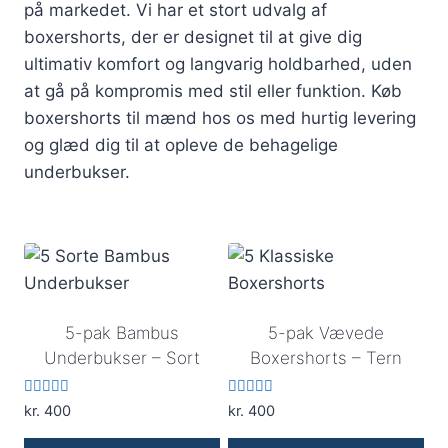
på markedet. Vi har et stort udvalg af
boxershorts, der er designet til at give dig
ultimativ komfort og langvarig holdbarhed, uden
at gå på kompromis med stil eller funktion. Køb
boxershorts til mænd hos os med hurtig levering
og glæd dig til at opleve de behagelige
underbukser.
5-pak Bambus
5-pak Vævede
Underbukser – Sort
Boxershorts – Tern
Vurderet
Vurderet
kr.
400
kr.
400
5.00
5.00
ud af 5
ud af 5