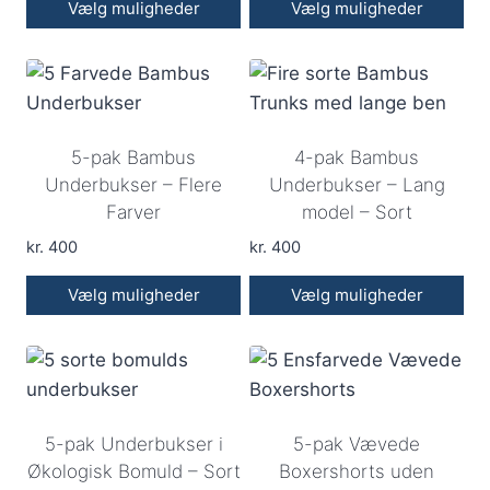
Vælg muligheder
Vælg muligheder
Dette
Dette
vare
vare
har
har
flere
flere
5-pak Bambus
4-pak Bambus
varianter.
varianter.
Underbukser – Flere
Underbukser – Lang
Mulighederne
Mulighederne
Farver
model – Sort
kan
kan
vælges
kr.
400
vælges
kr.
400
på
på
Vælg muligheder
Vælg muligheder
varesiden
varesiden
Dette
Dette
vare
vare
har
har
flere
flere
5-pak Underbukser i
5-pak Vævede
varianter.
varianter.
Økologisk Bomuld – Sort
Boxershorts uden
Mulighederne
Mulighederne