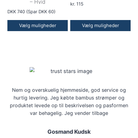
– Hvid
kan
kr.
115
DKK 740 (Spar DKK 60)
vælges
på
Vælg muligheder
Vælg muligheder
varesiden
Dette
vare
har
flere
varianter.
Mulighederne
kan
Nem og overskuelig hjemmeside, god service og
vælges
hurtig levering. Jeg købte bambus strømper og
på
produktet levede op til beskrivelsen og pasformen
varesiden
var behagelig. Jeg vender tilbage
Gosmand Kudsk