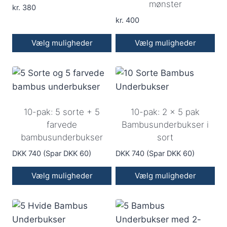
mønster
kan
kan
kr.
380
vælges
vælges
kr.
400
på
på
Vælg muligheder
Vælg muligheder
varesiden
varesiden
Dette
Dette
vare
vare
har
har
flere
flere
10-pak: 5 sorte + 5
10-pak: 2 x 5 pak
varianter.
varianter.
farvede
Bambusunderbukser i
Mulighederne
Mulighederne
bambusunderbukser
sort
kan
kan
vælges
DKK 740 (Spar DKK 60)
vælges
DKK 740 (Spar DKK 60)
på
på
Vælg muligheder
Vælg muligheder
varesiden
varesiden