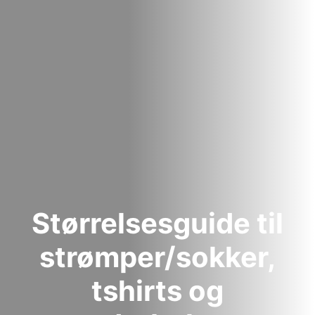
Størrelsesguide til
strømper/sokker,
tshirts og