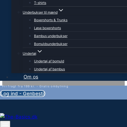
T-shirts
Underbukser til mænd
Boxershorts & Trunks
Løse boxershorts
Bambus underbukser
Bomuldsunderbukser
Undertøj
Undertøj af bomuld
Undertøj af bambus
Om os
Fri fragt fra 199 kr. - Gratis ombytning
Log ind - Genbestil