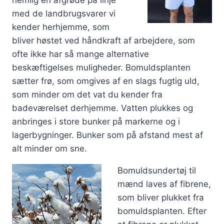
nemlig en afgrøde på linje
med de landbrugsvarer vi
kender herhjemme, som
bliver høstet ved håndkraft af arbejdere, som
ofte ikke har så mange alternative
beskæftigelses muligheder. Bomuldsplanten
sætter frø, som omgives af en slags fugtig uld,
som minder om det vat du kender fra
badeværelset derhjemme. Vatten plukkes og
anbringes i store bunker på markerne og i
lagerbygninger. Bunker som på afstand mest af
alt minder om sne.
Bomuldsundertøj til
mænd laves af fibrene,
som bliver plukket fra
bomuldsplanten. Efter