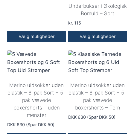
varesiden
Underbukser i Økologisk
Bomuld – Sort
kr.
115
Vælg muligheder
Vælg muligheder
Dette
vare
har
flere
varianter.
Merino uldsokker uden
Merino uldsokker uden
Mulighederne
elastik – 6-pak Sort + 5-
elastik – 6-pak Sort + 5-
kan
pak vævede
pak vævede
vælges
boxershorts – uden
boxershorts – Tern
på
mønster
DKK 630 (Spar DKK 50)
varesiden
DKK 630 (Spar DKK 50)