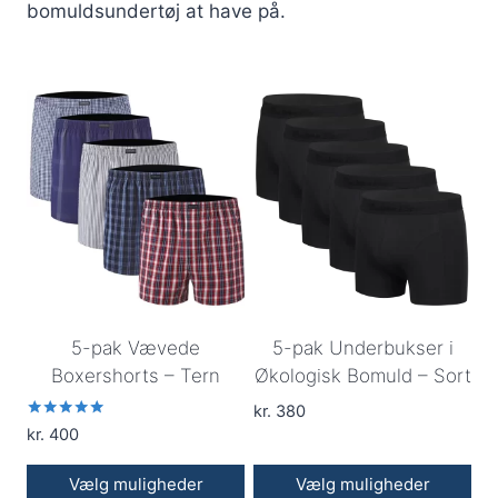
bomuldsundertøj at have på.
5-pak Vævede
5-pak Underbukser i
Boxershorts – Tern
Økologisk Bomuld – Sort
kr.
380
Vurderet
kr.
400
5.00
ud af 5
Vælg muligheder
Vælg muligheder