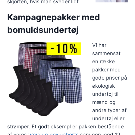
skjorten, hvis man sveder lidt.
Kampagnepakker med
bomuldsundertøj
Vi har
sammensat
en række
pakker med
gode priser på
økologisk
undertøj til
mænd og
andre typer af
undertøj eller
strømper. Et godt eksempl er pakken bestående
af vores
vævede boxershorts
sammen med 12