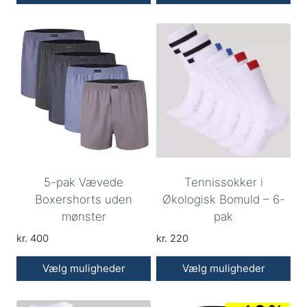
Dette
Dette
vare
vare
har
har
flere
flere
varianter.
varianter.
Mulighederne
Mulighederne
kan
kan
vælges
vælges
på
på
varesiden
varesiden
5-pak Vævede
Tennissokker i
Boxershorts uden
Økologisk Bomuld – 6-
mønster
pak
kr.
400
kr.
220
Vælg muligheder
Vælg muligheder
Dette
Dette