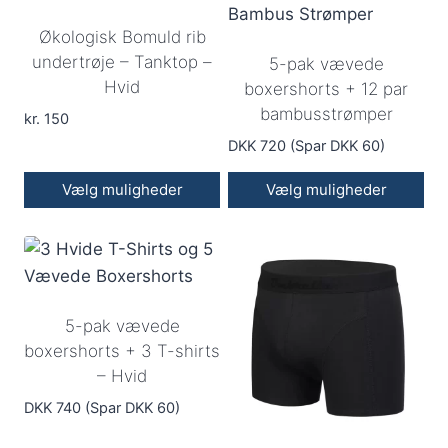
flere
Økologisk Bomuld rib
varianter.
undertrøje – Tanktop –
5-pak vævede
Mulighederne
Hvid
boxershorts + 12 par
kan
bambusstrømper
vælges
kr.
150
på
DKK 720 (Spar DKK 60)
varesiden
Vælg muligheder
Vælg muligheder
Dette
vare
har
flere
5-pak vævede
varianter.
boxershorts + 3 T-shirts
Mulighederne
– Hvid
kan
vælges
DKK 740 (Spar DKK 60)
på