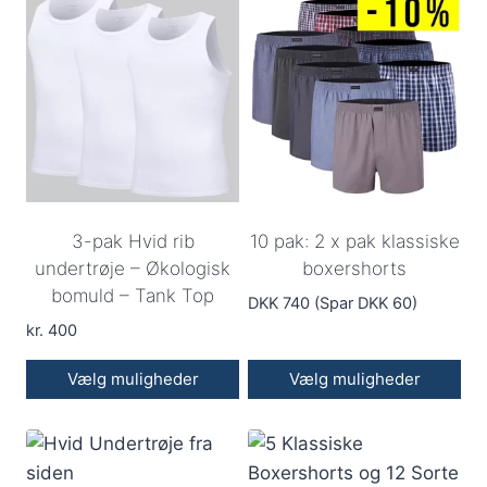
vare
vare
har
har
flere
flere
varianter.
varianter.
Mulighederne
Mulighederne
kan
kan
vælges
vælges
på
på
varesiden
varesiden
3-pak Hvid rib
10 pak: 2 x pak klassiske
undertrøje – Økologisk
boxershorts
bomuld – Tank Top
DKK 740 (Spar DKK 60)
kr.
400
Vælg muligheder
Vælg muligheder
Dette
vare
har