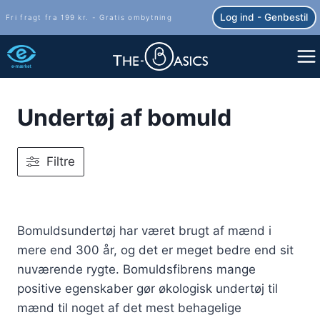
Fortsæt
Log ind - Genbestil
Fri fragt fra 199 kr. - Gratis ombytning
til
indhold
Undertøj af bomuld
Filtre
Bomuldsundertøj har været brugt af mænd i
mere end 300 år, og det er meget bedre end sit
nuværende rygte. Bomuldsfibrens mange
positive egenskaber gør økologisk undertøj til
mænd til noget af det mest behagelige