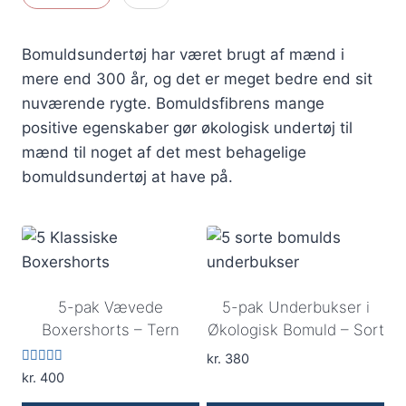
Bomuldsundertøj har været brugt af mænd i
mere end 300 år, og det er meget bedre end sit
nuværende rygte. Bomuldsfibrens mange
positive egenskaber gør økologisk undertøj til
mænd til noget af det mest behagelige
bomuldsundertøj at have på.
5-pak Vævede
5-pak Underbukser i
Boxershorts – Tern
Økologisk Bomuld – Sort
kr.
380
Vurderet
kr.
400
5.00
ud af 5