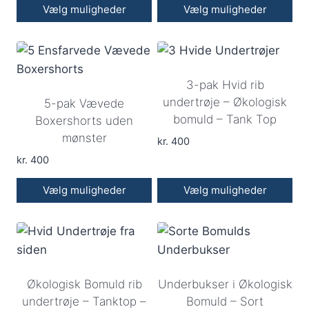
Vælg muligheder
Vælg muligheder
Dette
Dette
vare
vare
har
har
3-pak Hvid rib
flere
flere
undertrøje – Økologisk
5-pak Vævede
varianter.
varianter.
bomuld – Tank Top
Boxershorts uden
Mulighederne
Mulighederne
mønster
kan
kan
kr.
400
vælges
kr.
400
vælges
på
på
Vælg muligheder
Vælg muligheder
varesiden
varesiden
Dette
Dette
vare
vare
har
har
flere
flere
Økologisk Bomuld rib
Underbukser i Økologisk
varianter.
varianter.
undertrøje – Tanktop –
Bomuld – Sort
Mulighederne
Mulighederne