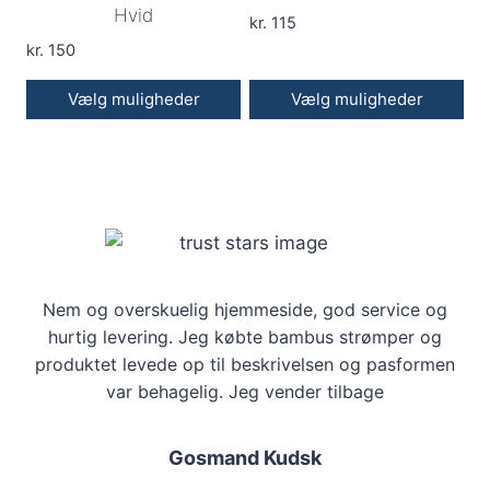
Hvid
kan
kan
kr.
115
vælges
kr.
150
vælges
på
på
Vælg muligheder
Vælg muligheder
varesiden
varesiden
Dette
Dette
vare
vare
har
har
flere
flere
varianter.
varianter.
Mulighederne
Mulighederne
kan
Nem og overskuelig hjemmeside, god service og
kan
hurtig levering. Jeg købte bambus strømper og
vælges
vælges
produktet levede op til beskrivelsen og pasformen
på
på
var behagelig. Jeg vender tilbage
varesiden
varesiden
Gosmand Kudsk