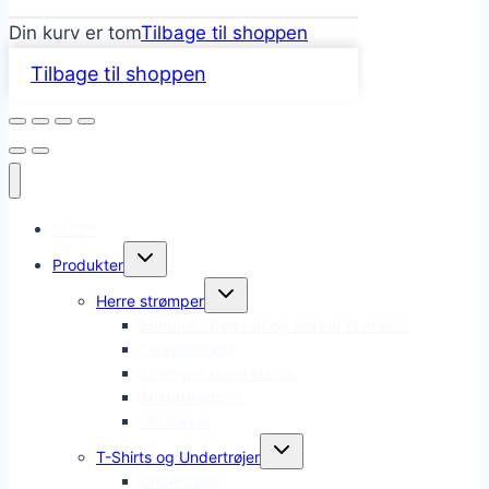
Din kurv er tom
Tilbage til shoppen
Tilbage til shoppen
SHOP
Skift
Produkter
undermenu
Skift
Herre strømper
undermenu
Bambus strømper og sokker til mænd
Tennissokker
Strømper uden elastik
Ankelstrømper
Uldsokker
Skift
T-Shirts og Undertrøjer
undermenu
Undertrøjer