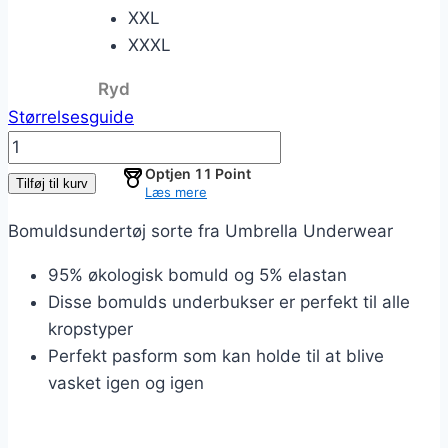
XXL
XXXL
Ryd
Størrelsesguide
Underbukser
i
Optjen
11
Point
Tilføj til kurv
Læs mere
Økologisk
Bomuld
Bomuldsundertøj sorte fra Umbrella Underwear
-
95% økologisk bomuld og 5% elastan
Sort
Disse bomulds underbukser er perfekt til alle
antal
kropstyper
Perfekt pasform som kan holde til at blive
vasket igen og igen