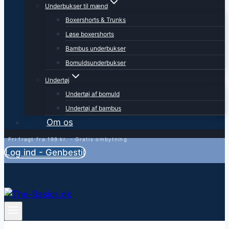
Underbukser til mænd
Boxershorts & Trunks
Løse boxershorts
Bambus underbukser
Bomuldsunderbukser
Undertøj
Undertøj af bomuld
Undertøj af bambus
Om os
Fri fragt fra 199 kr. - Gratis ombytning
Log ind - Genbestil