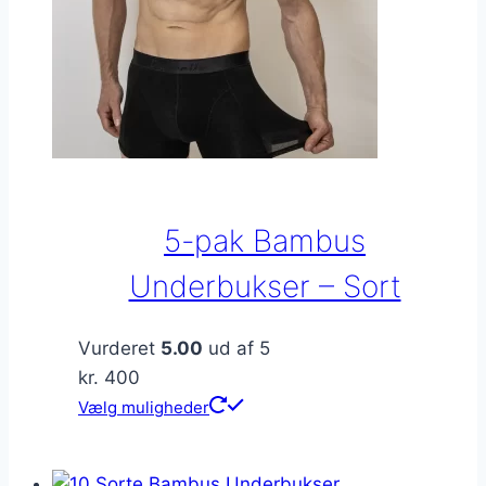
varesiden
5-pak Bambus
Underbukser – Sort
Vurderet
5.00
ud af 5
kr.
400
Dette
Vælg muligheder
vare
har