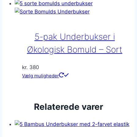
flere
varianter.
Mulighederne
kan
5-pak Underbukser i
vælges
på
Økologisk Bomuld – Sort
varesiden
kr.
380
Dette
Vælg muligheder
vare
har
flere
Relaterede varer
varianter.
Mulighederne
kan
vælges