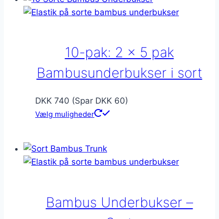
flere
varianter.
Mulighederne
kan
10-pak: 2 x 5 pak
vælges
på
Bambusunderbukser i sort
varesiden
DKK 740 (Spar DKK 60)
Vælg muligheder
Bambus Underbukser –