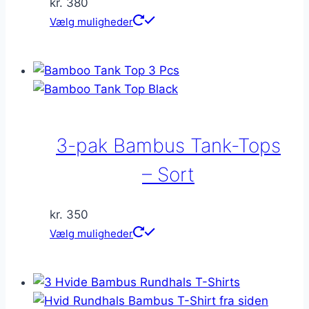
kr.
380
Dette
Vælg muligheder
vare
har
flere
varianter.
Mulighederne
kan
3-pak Bambus Tank-Tops
vælges
på
– Sort
varesiden
kr.
350
Dette
Vælg muligheder
vare
har
flere
varianter.