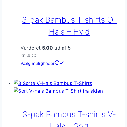
Mulighederne
kan
3-pak Bambus T-shirts O-
vælges
på
Hals – Hvid
varesiden
Vurderet
5.00
ud af 5
kr.
400
Dette
Vælg muligheder
vare
har
flere
varianter.
Mulighederne
kan
3-pak Bambus T-shirts V-
vælges
på
Hals – Sort