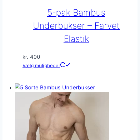
på
5-pak Bambus
varesiden
Underbukser – Farvet
Elastik
kr.
400
Dette
Vælg muligheder
vare
har
flere
varianter.
Mulighederne
kan
vælges
på