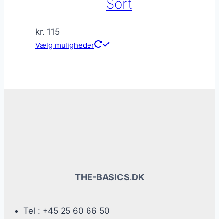
Sort
kr.
115
Dette
Vælg muligheder
vare
har
flere
varianter.
Mulighederne
kan
vælges
på
varesiden
THE-BASICS.DK
Tel : +45 25 60 66 50