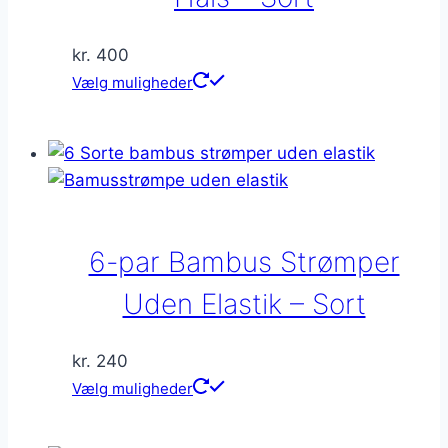
varesiden
kr.
400
Dette
Vælg muligheder
vare
har
flere
varianter.
Mulighederne
kan
6-par Bambus Strømper
vælges
på
Uden Elastik – Sort
varesiden
kr.
240
Dette
Vælg muligheder
vare
har