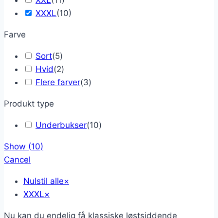
XXL
(
11
)
XXXL
(
10
)
Farve
Sort
(
5
)
Hvid
(
2
)
Flere farver
(
3
)
Produkt type
Underbukser
(
10
)
Show
(
10
)
Cancel
Nulstil alle
×
XXXL
×
Nu kan du endelig få klassiske løstsiddende