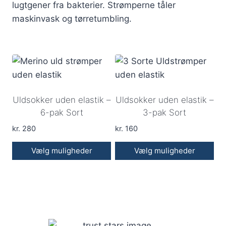
lugtgener fra bakterier. Strømperne tåler
maskinvask og tørretumbling.
Uldsokker uden elastik –
Uldsokker uden elastik –
6-pak Sort
3-pak Sort
kr.
280
kr.
160
Vælg muligheder
Vælg muligheder
Dette
Dette
vare
vare
har
har
flere
flere
varianter.
varianter.