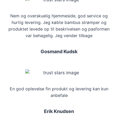
Mulighederne
Mulighederne
kan
kan
Nem og overskuelig hjemmeside, god service og
vælges
vælges
hurtig levering. Jeg købte bambus strømper og
på
på
produktet levede op til beskrivelsen og pasformen
varesiden
varesiden
var behagelig. Jeg vender tilbage
Gosmand Kudsk
En god oplevelse fin produkt og levering kan kun
anbefale
Erik Knudsen