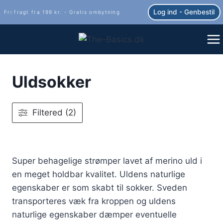
Fortsæt
Log ind - Genbestil
Fri fragt fra 199 kr. - Gratis ombytning
til
indhold
Uldsokker
Filtered (2)
Super behagelige strømper lavet af merino uld i
en meget holdbar kvalitet. Uldens naturlige
egenskaber er som skabt til sokker. Sveden
transporteres væk fra kroppen og uldens
naturlige egenskaber dæmper eventuelle