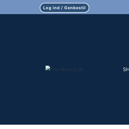
Log ind / Genbestil
S