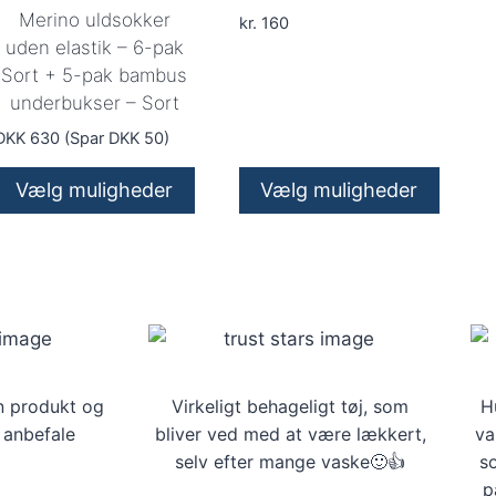
Merino uldsokker
kr.
160
uden elastik – 6-pak
Sort + 5-pak bambus
underbukser – Sort
DKK 630 (Spar DKK 50)
Vælg muligheder
Vælg muligheder
Dette
vare
har
flere
varianter.
Mulighederne
n produkt og
Virkeligt behageligt tøj, som
kan
H
 anbefale
bliver ved med at være lækkert,
va
vælges
selv efter mange vaske🙂👍
s
på
p