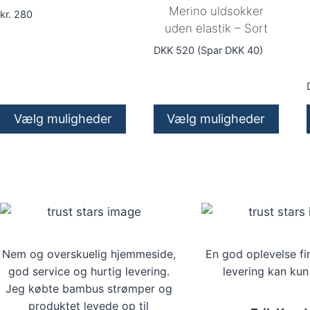
Merino uldsokker
kr.
280
uden elastik – Sort
DKK 520 (Spar DKK 40)
Vælg muligheder
Vælg muligheder
Dette
vare
har
flere
varianter.
Mulighederne
kan
Nem og overskuelig hjemmeside,
En god oplevelse fi
god service og hurtig levering.
levering kan kun
vælges
Jeg købte bambus strømper og
på
produktet levede op til