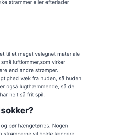
kke strammer eller efterlader
t til et meget velegnet materiale
r små luftlommer,som virker
mere end andre strømper.
fugtighed væk fra huden, så huden
irker også lugthæmmende, så de
r helt så frit spil.
dsokker?
 og bør hængetørres. Nogen
n strømperne vil holde længere,