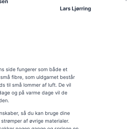
varesiden
sen
Lars Ljørring
ns side fungerer som både et
 små fibre, som uldgarnet består
s til små lommer af luft. De vil
 dage og på varme dage vil de
den.
nskaber, så du kan bruge dine
trømper af øvrige materialer.
dsokker nogen gange og springe en