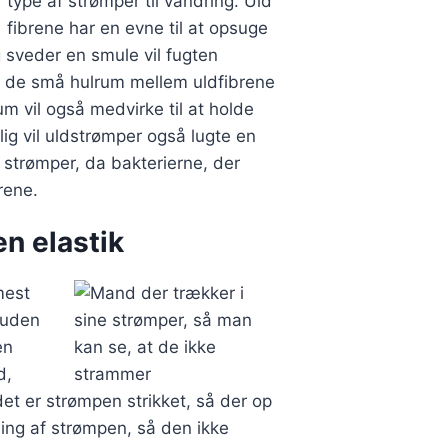
type af strømper til vandring. Uld
fibrene har en evne til at opsuge
g sveder en smule vil fugten
i de små hulrum mellem uldfibrene
m vil også medvirke til at holde
ig vil uldstrømper også lugte en
strømper, da bakterierne, der
rene.
n elastik
est
 uden
en
d,
t er strømpen strikket, så der op
ing af strømpen, så den ikke