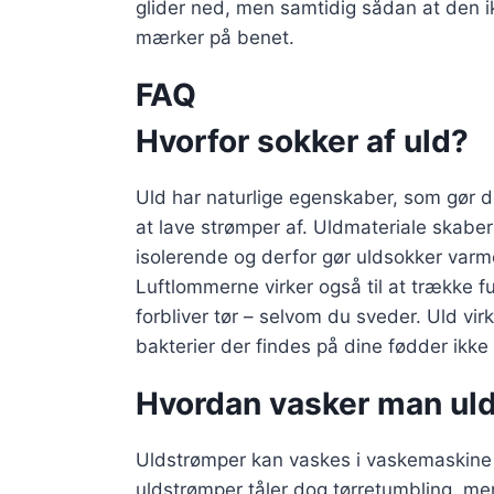
glider ned, men samtidig sådan at den i
mærker på benet.
FAQ
Hvorfor sokker af uld?
Uld har naturlige egenskaber, som gør de
at lave strømper af. Uldmateriale skabe
isolerende og derfor gør uldsokker var
Luftlommerne virker også til at trække 
forbliver tør – selvom du sveder. Uld v
bakterier der findes på dine fødder ikke ha
Hvordan vasker man ul
Uldstrømper kan vaskes i vaskemaskine
uldstrømper tåler dog tørretumbling, me