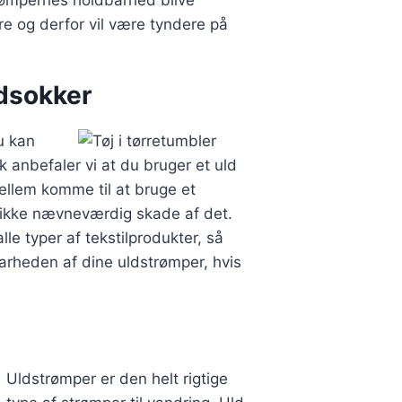
rømpernes holdbarhed blive
re og derfor vil være tyndere på
ldsokker
u kan
 anbefaler vi at du bruger et uld
ellem komme til at bruge et
 ikke nævneværdig skade af det.
le typer af tekstilprodukter, så
barheden af dine uldstrømper, hvis
Uldstrømper er den helt rigtige