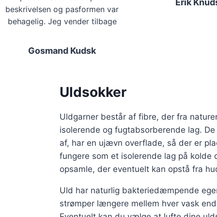
varesiden
Erik Knud
beskrivelsen og pasformen var
behagelig. Jeg vender tilbage
Gosmand Kudsk
Uldsokker
Uldgarner består af fibre, der fra
nature
isolerende og fugtabsorberende lag. De
af, har en ujævn overflade, så der er plad
fungere som et isolerende lag på kolde
opsamle, der eventuelt kan opstå fra hu
Uld har naturlig bakteriedæmpende ege
strømper længere mellem hver vask end s
Eventuelt kan du vælge at lufte dine ul