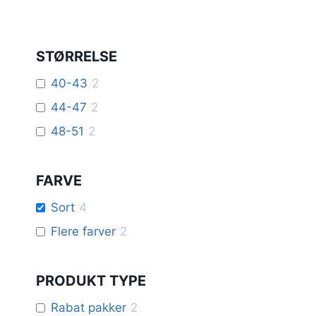
STØRRELSE
40-43
2
44-47
2
48-51
2
FARVE
Sort
4
Flere farver
2
PRODUKT TYPE
Rabat pakker
2