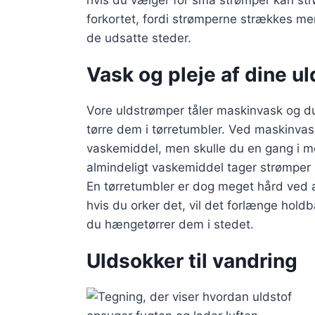
hvis du vælger for små strømper kan st
forkortet, fordi strømperne strækkes me
de udsatte steder.
Vask og pleje af dine u
Vore uldstrømper tåler maskinvask og d
tørre dem i tørretumbler. Ved maskinvask
vaskemiddel, men skulle du en gang i m
almindeligt vaskemiddel tager strømper
En tørretumbler er dog meget hård ved al
hvis du orker det, vil det forlænge hold
du hængetørrer dem i stedet.
Uldsokker til vandring