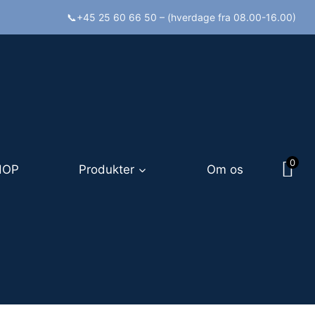
📞+45 25 60 66 50 – (hverdage fra 08.00-16.00)
0
HOP
Produkter
Om os