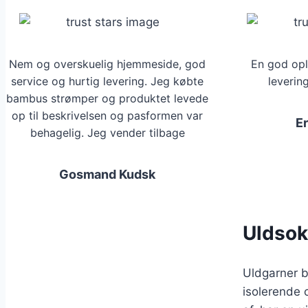
Mulighederne
kan
vælges
på
Nem og overskuelig hjemmeside, god
En god opl
varesiden
service og hurtig levering. Jeg købte
leverin
bambus strømper og produktet levede
op til beskrivelsen og pasformen var
E
behagelig. Jeg vender tilbage
Gosmand Kudsk
Uldsok
Uldgarner be
isolerende 