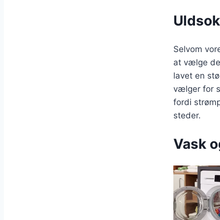
Uldsokk
Selvom vore
at vælge den
lavet en st
vælger for 
fordi strøm
steder.
Vask o