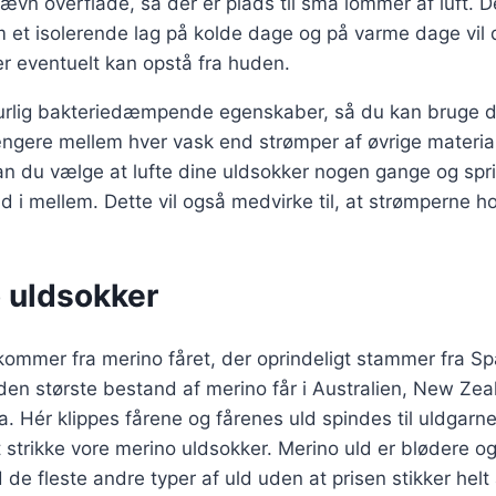
jævn overflade, så der er plads til små lommer af luft. De
 et isolerende lag på kolde dage og på varme dage vil 
r eventuelt kan opstå fra huden.
urlig bakteriedæmpende egenskaber, så du kan bruge d
ngere mellem hver vask end strømper af øvrige material
an du vælge at lufte dine uldsokker nogen gange og spr
d i mellem. Dette vil også medvirke til, at strømperne h
 uldsokker
kommer fra merino fåret, der oprindeligt stammer fra Spa
den største bestand af merino får i Australien, New Ze
a. Hér klippes fårene og fårenes uld spindes til uldgarn
t strikke vore merino uldsokker. Merino uld er blødere o
de fleste andre typer af uld uden at prisen stikker helt 