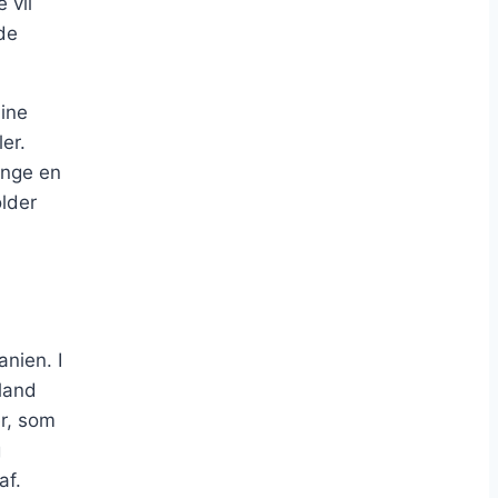
 vil
de
ine
er.
inge en
older
nien. I
aland
er, som
g
af.