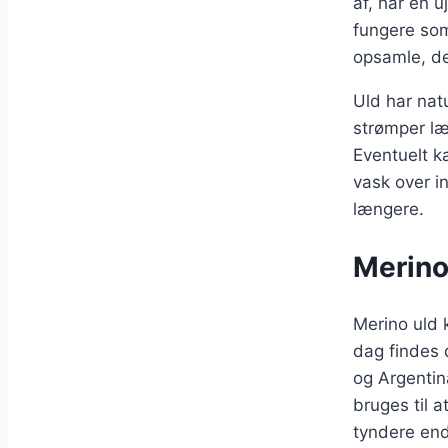
af, har en u
fungere som
opsamle, de
Uld har nat
strømper læ
Eventuelt k
vask over in
længere.
Merino
Merino uld 
dag findes 
og Argentin
bruges til a
tyndere end 