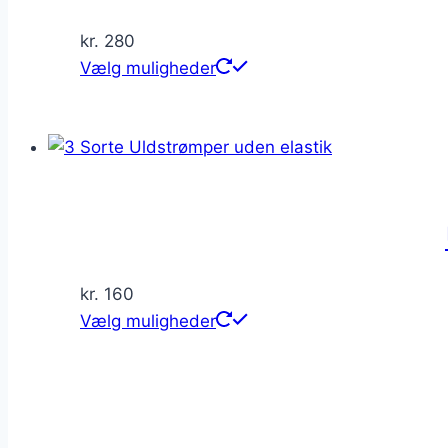
kr.
280
Dette
Vælg muligheder
vare
har
flere
varianter.
Mulighederne
kan
vælges
på
kr.
160
varesiden
Dette
Vælg muligheder
vare
har
flere
varianter.