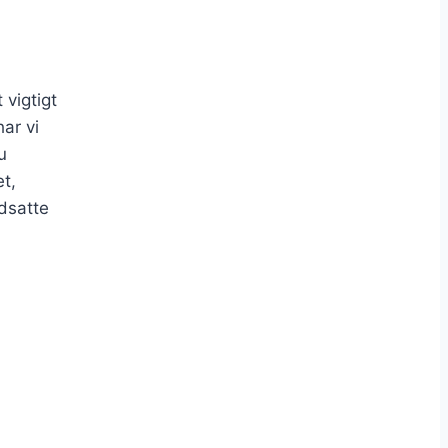
 vigtigt
ar vi
u
t,
dsatte