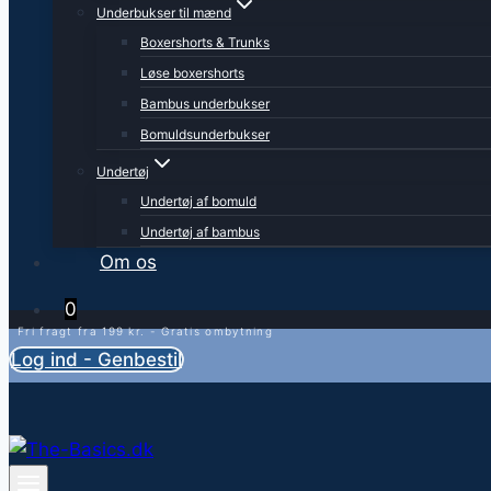
Underbukser til mænd
Boxershorts & Trunks
Løse boxershorts
Bambus underbukser
Bomuldsunderbukser
Undertøj
Undertøj af bomuld
Undertøj af bambus
Om os
0
Fri fragt fra 199 kr. - Gratis ombytning
Log ind - Genbestil