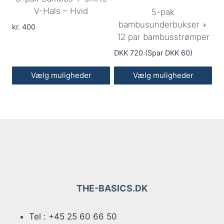
V-Hals – Hvid
5-pak
Mulighederne
bambusunderbukser +
kan
kr.
400
12 par bambusstrømper
vælges
på
DKK 720 (Spar DKK 60)
varesiden
Vælg muligheder
Vælg muligheder
Dette
vare
har
flere
varianter.
Mulighederne
kan
vælges
THE-BASICS.DK
på
varesiden
Tel : +45 25 60 66 50