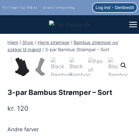
Fortsæt
Log ind - Genbestil
Fri fragt fra 199 kr. - Gratis ombytning
til
indhold
Hjem
/
Shop
/
Herre strømper
/
Bambus strømper og
sokker til mænd
/
3-par Bambus Strømper – Sort
3-par Bambus Strømper – Sort
kr.
120
Andre farver