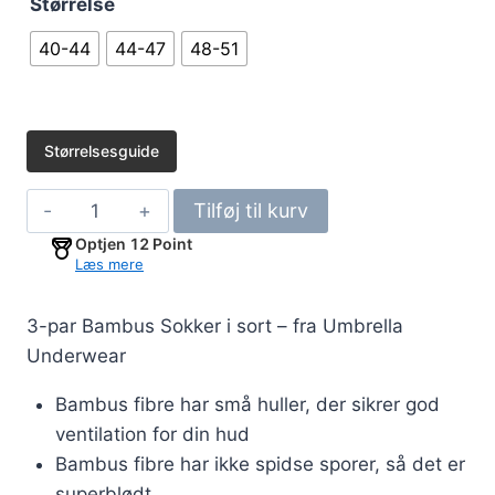
Størrelse
40-44
44-47
48-51
Størrelsesguide
3-
Tilføj til kurv
par
Optjen
12
Point
Bambus
Læs mere
Strømper
-
3-par Bambus Sokker i sort – fra Umbrella
Sort
Underwear
antal
Bambus fibre har små huller, der sikrer god
ventilation for din hud
Bambus fibre har ikke spidse sporer, så det er
superblødt