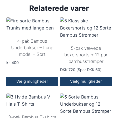
vare
vare
Relaterede varer
har
har
flere
flere
varianter.
varianter.
Mulighederne
Mulighederne
kan
kan
4-pak Bambus
vælges
vælges
Underbukser – Lang
5-pak vævede
på
på
model – Sort
boxershorts + 12 par
varesiden
varesiden
bambusstrømper
kr.
400
DKK 720 (Spar DKK 60)
Vælg muligheder
Vælg muligheder
Dette
vare
har
flere
3-pak Bambus T-shirts
varianter.