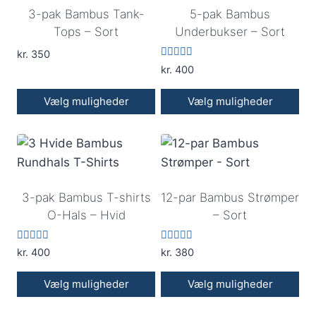
3-pak Bambus Tank-
5-pak Bambus
Tops – Sort
Underbukser – Sort
kr.
350
Vurderet
kr.
400
5.00
ud af 5
Vælg muligheder
Vælg muligheder
Dette
Dette
vare
vare
har
har
flere
flere
3-pak Bambus T-shirts
12-par Bambus Strømper
varianter.
varianter.
O-Hals – Hvid
– Sort
Mulighederne
Mulighederne
kan
kan
Vurderet
Vurderet
kr.
400
kr.
380
vælges
vælges
5.00
5.00
ud af 5
ud af 5
på
på
Vælg muligheder
Vælg muligheder
varesiden
varesiden
Dette
Dette