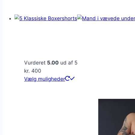
vare
har
flere
varianter.
Mulighederne
kan
vælges
på
Vurderet
5.00
ud af 5
varesiden
kr.
400
Dette
Vælg muligheder
vare
har
flere
varianter.
Mulighederne
kan