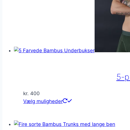
vælges
på
varesiden
5-p
kr.
400
Dette
Vælg muligheder
vare
har
flere