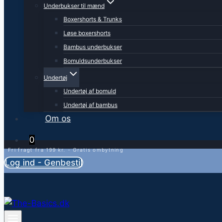
Underbukser til mænd
Boxershorts & Trunks
Løse boxershorts
Bambus underbukser
Bomuldsunderbukser
Undertøj
Undertøj af bomuld
Undertøj af bambus
Om os
0
Fri fragt fra 199 kr. - Gratis ombytning
Log ind - Genbestil