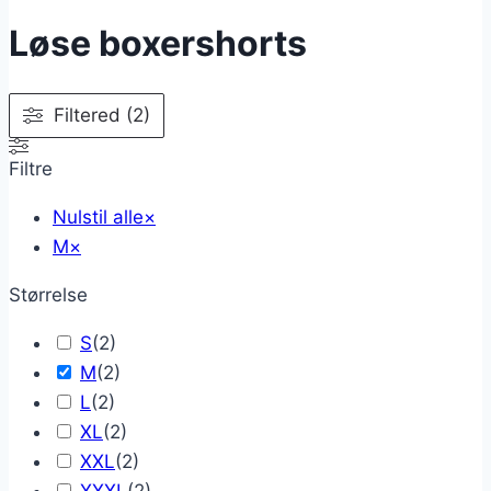
Løse boxershorts
Filtered (2)
Filtre
Nulstil alle
×
M
×
Størrelse
S
(
2
)
M
(
2
)
L
(
2
)
XL
(
2
)
XXL
(
2
)