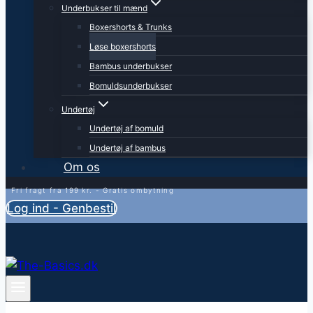
Underbukser til mænd
Boxershorts & Trunks
Løse boxershorts
Bambus underbukser
Bomuldsunderbukser
Undertøj
Undertøj af bomuld
Undertøj af bambus
Om os
Fri fragt fra 199 kr. - Gratis ombytning
Log ind - Genbestil