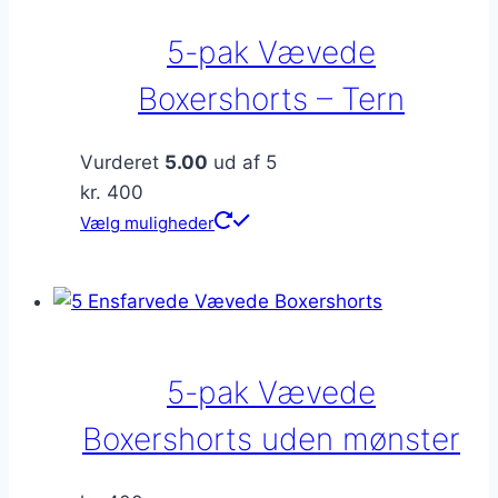
5-pak Vævede
Boxershorts – Tern
Vurderet
5.00
ud af 5
kr.
400
Dette
Vælg muligheder
vare
har
flere
varianter.
Mulighederne
5-pak Vævede
kan
vælges
Boxershorts uden mønster
på
varesiden