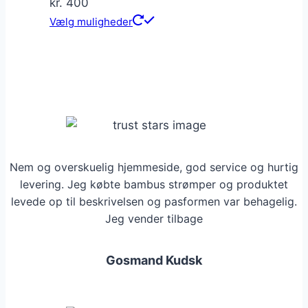
kr.
400
Dette
Vælg muligheder
vare
har
flere
varianter.
Mulighederne
kan
vælges
Nem og overskuelig hjemmeside, god service og hurtig
på
levering. Jeg købte bambus strømper og produktet
varesiden
levede op til beskrivelsen og pasformen var behagelig.
Jeg vender tilbage
Gosmand Kudsk