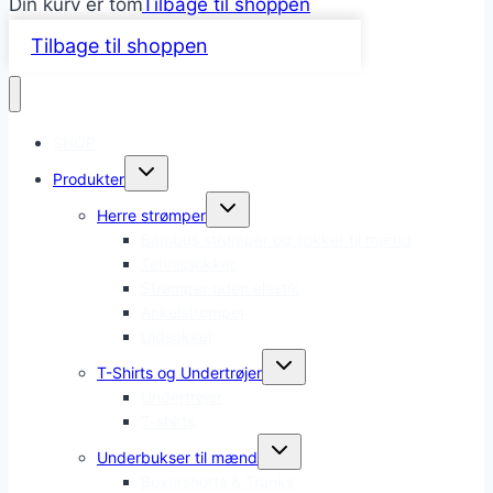
Din kurv er tom
Tilbage til shoppen
Tilbage til shoppen
SHOP
Skift
Produkter
undermenu
Skift
Herre strømper
undermenu
Bambus strømper og sokker til mænd
Tennissokker
Strømper uden elastik
Ankelstrømper
Uldsokker
Skift
T-Shirts og Undertrøjer
undermenu
Undertrøjer
T-shirts
Skift
Underbukser til mænd
undermenu
Boxershorts & Trunks