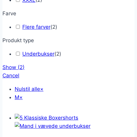
XXXL
(
2
)
Farve
Flere farver
(
2
)
Produkt type
Underbukser
(
2
)
Show
(
2
)
Cancel
Nulstil alle
×
M
×