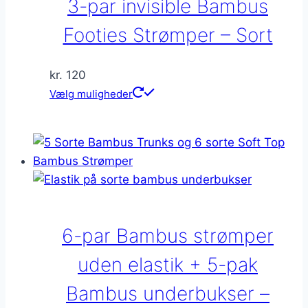
3-par invisible Bambus
vælges
på
Footies Strømper – Sort
varesiden
kr.
120
Dette
Vælg muligheder
vare
har
flere
varianter.
Mulighederne
kan
vælges
6-par Bambus strømper
på
varesiden
uden elastik + 5-pak
Bambus underbukser –