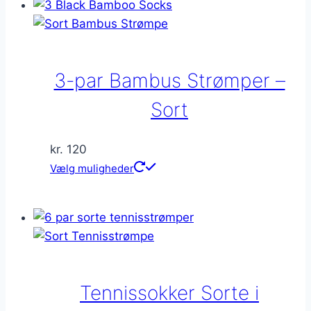
3-par Bambus Strømper –
Sort
kr.
120
Dette
Vælg muligheder
vare
har
flere
varianter.
Mulighederne
kan
Tennissokker Sorte i
vælges