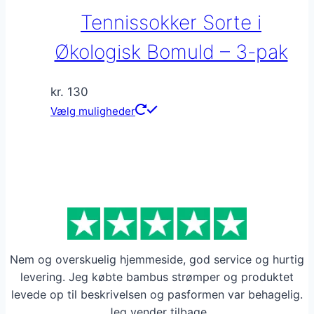
Mulighederne
Tennissokker Sorte i
kan
vælges
Økologisk Bomuld – 3-pak
på
varesiden
kr.
130
Dette
Vælg muligheder
vare
har
flere
varianter.
Mulighederne
kan
vælges
Nem og overskuelig hjemmeside, god service og hurtig
på
levering. Jeg købte bambus strømper og produktet
varesiden
levede op til beskrivelsen og pasformen var behagelig.
Jeg vender tilbage