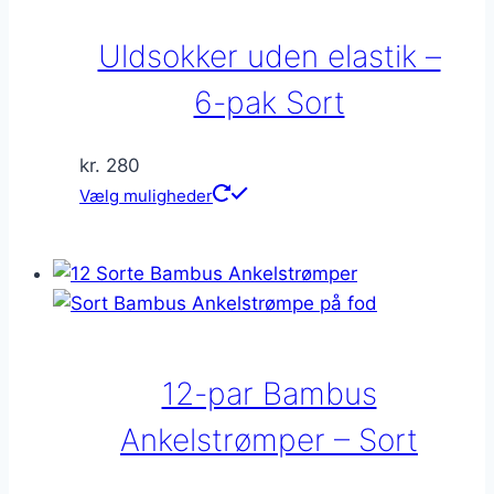
varianter.
Mulighederne
Uldsokker uden elastik –
kan
vælges
6-pak Sort
på
varesiden
kr.
280
Dette
Vælg muligheder
vare
har
flere
varianter.
Mulighederne
kan
12-par Bambus
vælges
på
Ankelstrømper – Sort
varesiden