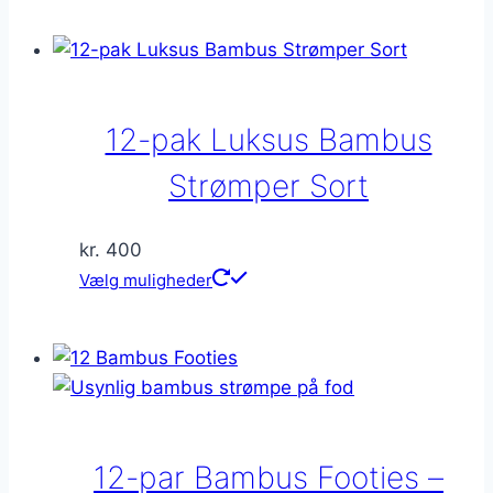
12-pak Luksus Bambus
Strømper Sort
kr.
400
Dette
Vælg muligheder
vare
har
flere
varianter.
Mulighederne
kan
12-par Bambus Footies –
vælges