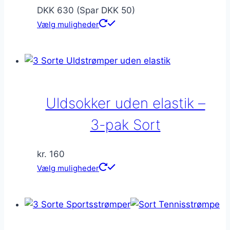
DKK 630 (Spar DKK 50)
Vælg muligheder
Uldsokker uden elastik –
3-pak Sort
kr.
160
Dette
Vælg muligheder
vare
har
flere
varianter.