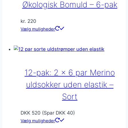
på
Økologisk Bomuld – 6-pak
varesiden
kr.
220
Dette
Vælg muligheder
vare
har
flere
varianter.
Mulighederne
12-pak: 2 x 6 par Merino
kan
vælges
uldsokker uden elastik –
på
Sort
varesiden
DKK 520 (Spar DKK 40)
Vælg muligheder