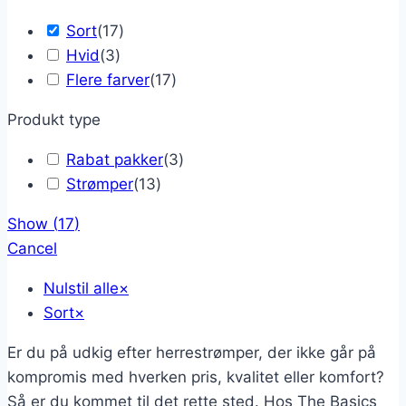
Sort
(
17
)
Hvid
(
3
)
Flere farver
(
17
)
Produkt type
Rabat pakker
(
3
)
Strømper
(
13
)
Show
(
17
)
Cancel
Nulstil alle
×
Sort
×
Er du på udkig efter herrestrømper, der ikke går på
kompromis med hverken pris, kvalitet eller komfort?
Så er du kommet til det rette sted. Hos The Basics