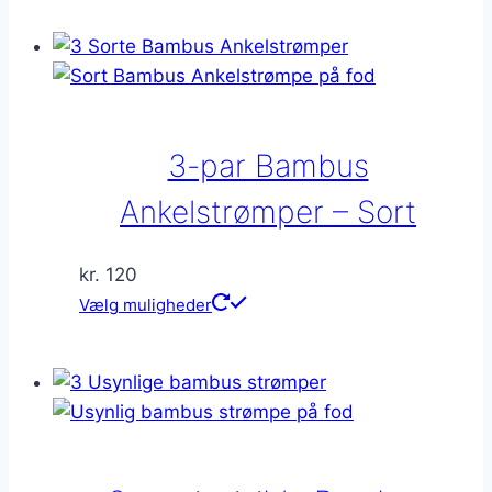
har
flere
varianter.
Mulighederne
kan
3-par Bambus
vælges
på
Ankelstrømper – Sort
varesiden
kr.
120
Dette
Vælg muligheder
vare
har
flere
varianter.
Mulighederne
kan