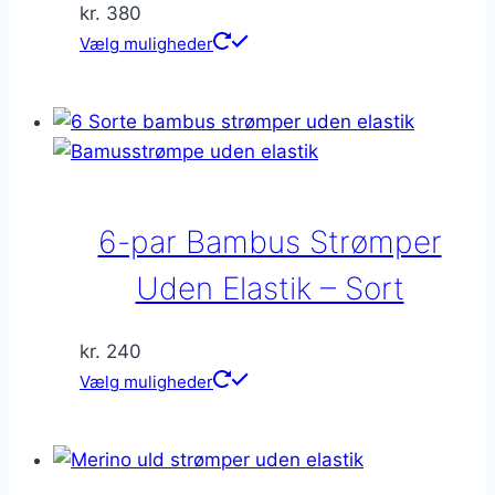
kr.
380
Dette
Vælg muligheder
vare
har
flere
varianter.
Mulighederne
kan
6-par Bambus Strømper
vælges
på
Uden Elastik – Sort
varesiden
kr.
240
Dette
Vælg muligheder
vare
har
flere