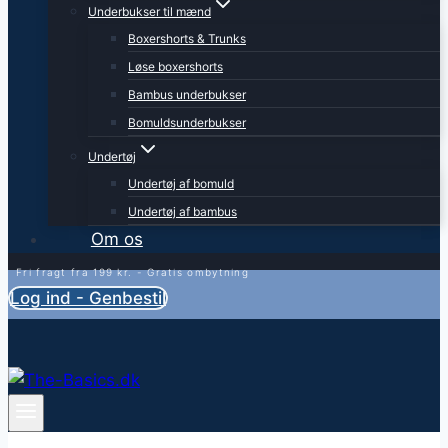
Underbukser til mænd
Boxershorts & Trunks
Løse boxershorts
Bambus underbukser
Bomuldsunderbukser
Undertøj
Undertøj af bomuld
Undertøj af bambus
Om os
Fri fragt fra 199 kr. - Gratis ombytning
Log ind - Genbestil