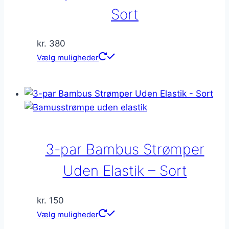
på
Sort
varesiden
kr.
380
Dette
Vælg muligheder
vare
har
flere
varianter.
Mulighederne
kan
3-par Bambus Strømper
vælges
på
Uden Elastik – Sort
varesiden
kr.
150
Dette
Vælg muligheder
vare