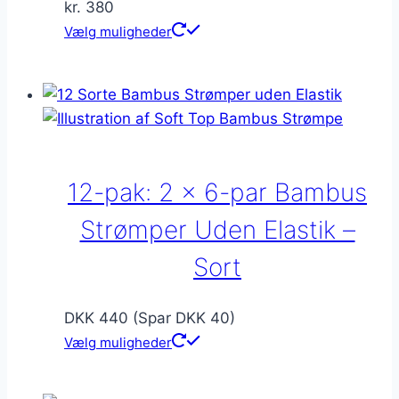
kr.
380
Dette
Vælg muligheder
vare
har
flere
varianter.
Mulighederne
kan
12-pak: 2 x 6-par Bambus
vælges
på
Strømper Uden Elastik –
varesiden
Sort
DKK 440 (Spar DKK 40)
Vælg muligheder