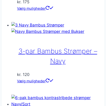
kr.
175
Dette
Vælg muligheder
vare
har
flere
varianter.
Mulighederne
kan
3-par Bambus Strømper –
vælges
på
Navy
varesiden
kr.
120
Dette
Vælg muligheder
vare
har
flere