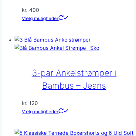
kr.
400
Dette
Vælg muligheder
vare
har
flere
varianter.
Mulighederne
kan
3-par Ankelstrømper i
vælges
på
Bambus – Jeans
varesiden
kr.
120
Dette
Vælg muligheder
vare
har
flere