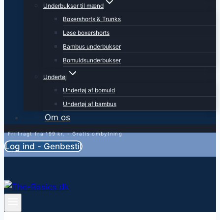
Underbukser til mænd
Boxershorts & Trunks
Løse boxershorts
Bambus underbukser
Bomuldsunderbukser
Undertøj
Undertøj af bomuld
Undertøj af bambus
Om os
Fri fragt fra 199 kr. - Gratis ombytning
Log ind - Genbestil