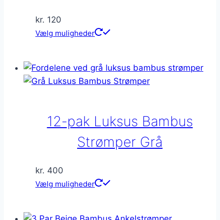
varesiden
kr.
120
Dette
Vælg muligheder
vare
har
flere
varianter.
Mulighederne
kan
12-pak Luksus Bambus
vælges
på
Strømper Grå
varesiden
kr.
400
Dette
Vælg muligheder
vare
har