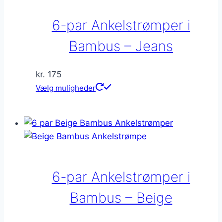
Mulighederne
kan
6-par Ankelstrømper i
vælges
på
Bambus – Jeans
varesiden
kr.
175
Dette
Vælg muligheder
vare
har
flere
varianter.
Mulighederne
kan
6-par Ankelstrømper i
vælges
på
Bambus – Beige
varesiden