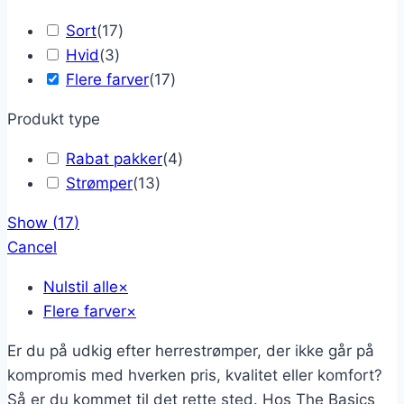
Sort
(
17
)
Hvid
(
3
)
Flere farver
(
17
)
Produkt type
Rabat pakker
(
4
)
Strømper
(
13
)
Show
(
17
)
Cancel
Nulstil alle
×
Flere farver
×
Er du på udkig efter herrestrømper, der ikke går på
kompromis med hverken pris, kvalitet eller komfort?
Så er du kommet til det rette sted. Hos The Basics