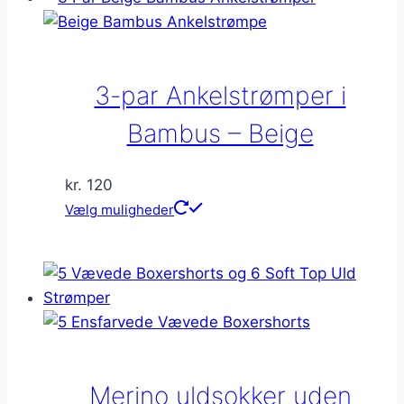
flere
varianter.
Mulighederne
kan
3-par Ankelstrømper i
vælges
på
Bambus – Beige
varesiden
kr.
120
Dette
Vælg muligheder
vare
har
flere
varianter.
Mulighederne
kan
vælges
Merino uldsokker uden
på