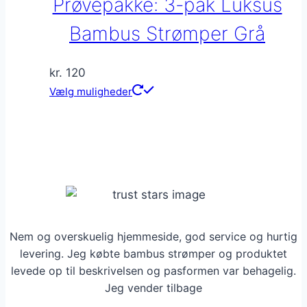
Prøvepakke: 3-pak Luksus
Bambus Strømper Grå
kr.
120
Dette
Vælg muligheder
vare
har
flere
varianter.
Mulighederne
kan
vælges
Nem og overskuelig hjemmeside, god service og hurtig
på
levering. Jeg købte bambus strømper og produktet
varesiden
levede op til beskrivelsen og pasformen var behagelig.
Jeg vender tilbage