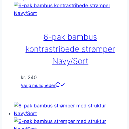
varianter.
Mulighederne
kan
vælges
på
6-pak bambus
varesiden
kontrastribede strømper
Navy/Sort
kr.
240
Dette
Vælg muligheder
vare
har
flere
varianter.
Mulighederne