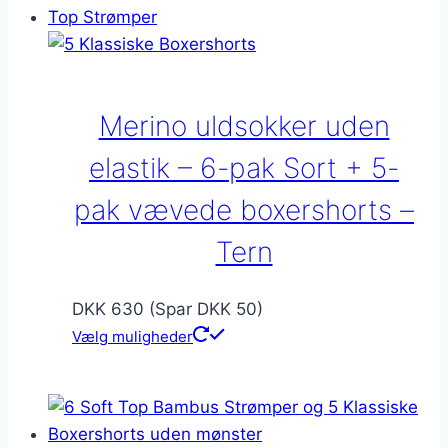
varianter.
Mulighederne
kan
vælges
Merino uldsokker uden
på
varesiden
elastik – 6-pak Sort + 5-
pak vævede boxershorts –
Tern
DKK 630 (Spar DKK 50)
Vælg muligheder