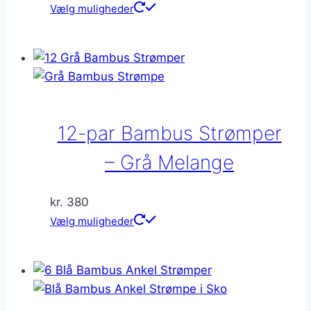
Dette
Vælg muligheder
vare
har
flere
varianter.
Mulighederne
kan
12-par Bambus Strømper
vælges
på
– Grå Melange
varesiden
kr.
380
Dette
Vælg muligheder
vare
har
flere
varianter.