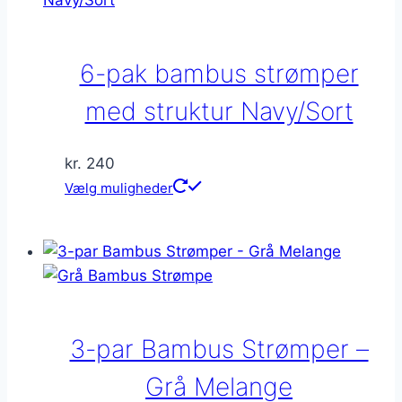
kan
vælges
på
6-pak bambus strømper
varesiden
med struktur Navy/Sort
kr.
240
Dette
Vælg muligheder
vare
har
flere
varianter.
Mulighederne
kan
3-par Bambus Strømper –
vælges
på
Grå Melange