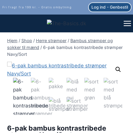
Fortsæt
Log ind - Genbestil
Fri fragt fra 199 kr. - Gratis ombytning
til
indhold
Hjem
/
Shop
/
Herre strømper
/
Bambus strømper og
sokker til mænd
/
6-pak bambus kontrastribede strømper
Navy/Sort
6-pak bambus kontrastribede