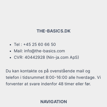
flere
flere
varianter.
varianter.
Mulighederne
Mulighederne
kan
kan
vælges
vælges
THE-BASICS.DK
på
på
varesiden
varesiden
Tel : +45 25 60 66 50
Mail: info@the-basics.com
CVR: 40442928 (Nin-ja.com ApS)
Du kan kontakte os på ovenstående mail og
telefon i tidsrummet 8:00-16:00 alle hverdage. Vi
forventer at svare indenfor 48 timer eller før.
NAVIGATION