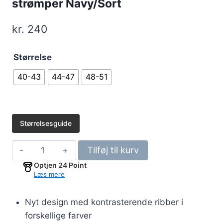
strømper Navy/Sort
kr.
240
Størrelse
40-43
44-47
48-51
Størrelsesguide
6-
Tilføj til kurv
pak
Optjen
24
Point
bambus
Læs mere
kontrastribede
strømper
Nyt design med kontrasterende ribber i
Navy/Sort
forskellige farver