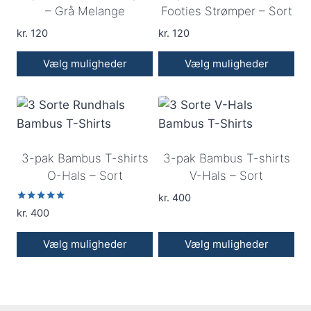
– Grå Melange
Footies Strømper – Sort
kr.
120
kr.
120
Vælg muligheder
Vælg muligheder
Dette
Dette
vare
vare
har
har
flere
flere
3-pak Bambus T-shirts
3-pak Bambus T-shirts
varianter.
varianter.
O-Hals – Sort
V-Hals – Sort
Mulighederne
Mulighederne
kan
kan
kr.
400
Vurderet
kr.
400
vælges
vælges
5.00
ud af 5
på
på
Vælg muligheder
Vælg muligheder
varesiden
varesiden
Dette
Dette
vare
vare
har
har