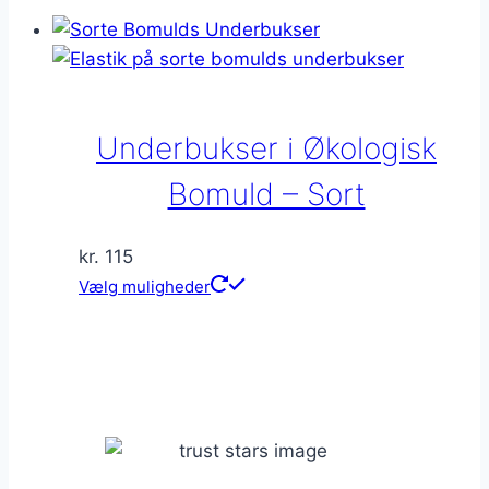
har
flere
varianter.
Mulighederne
kan
Underbukser i Økologisk
vælges
på
Bomuld – Sort
varesiden
kr.
115
Dette
Vælg muligheder
vare
har
flere
varianter.
Mulighederne
kan