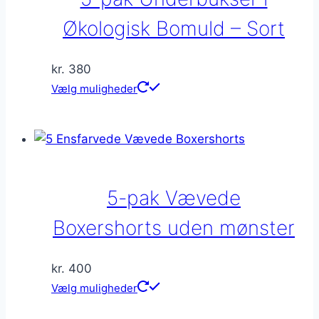
vælges
på
Økologisk Bomuld – Sort
varesiden
kr.
380
Dette
Vælg muligheder
vare
har
flere
varianter.
Mulighederne
5-pak Vævede
kan
vælges
Boxershorts uden mønster
på
varesiden
kr.
400
Dette
Vælg muligheder
vare