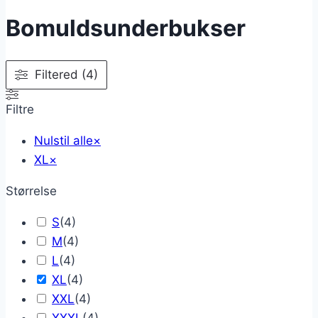
Bomuldsunderbukser
Filtered (4)
Filtre
Nulstil alle
×
XL
×
Størrelse
S
(
4
)
M
(
4
)
L
(
4
)
XL
(
4
)
XXL
(
4
)