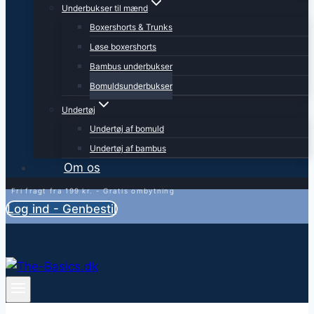
Underbukser til mænd
Boxershorts & Trunks
Løse boxershorts
Bambus underbukser
Bomuldsunderbukser
Undertøj
Undertøj af bomuld
Undertøj af bambus
Om os
Fri fragt fra 199 kr. - Gratis ombytning
Log ind - Genbestil