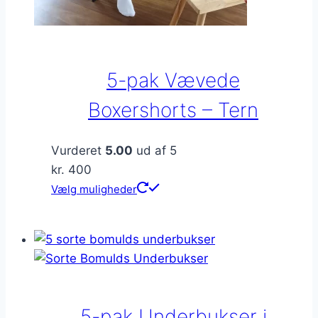
5-pak Vævede
Boxershorts – Tern
Vurderet
5.00
ud af 5
kr.
400
Dette
Vælg muligheder
vare
har
flere
varianter.
Mulighederne
kan
5-pak Underbukser i