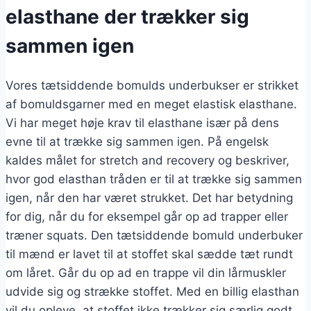
elasthane der trækker sig
sammen igen
Vores tætsiddende bomulds underbukser er strikket
af bomuldsgarner
med en meget elastisk elasthane.
Vi har meget høje krav til elasthane især på dens
evne til at trække sig sammen igen. På engelsk
kaldes målet for stretch and recovery og beskriver,
hvor god elasthan tråden er til at trække sig sammen
igen, når den har været strukket. Det har betydning
for dig, når du for eksempel går op ad trapper eller
træner squats. Den tætsiddende bomuld underbuker
til mænd er lavet til at stoffet skal sædde tæt rundt
om låret. Går du op ad en trappe vil din lårmuskler
udvide sig og strække stoffet. Med en billig elasthan
vil du opleve, at stoffet ikke trækker sig særlig godt