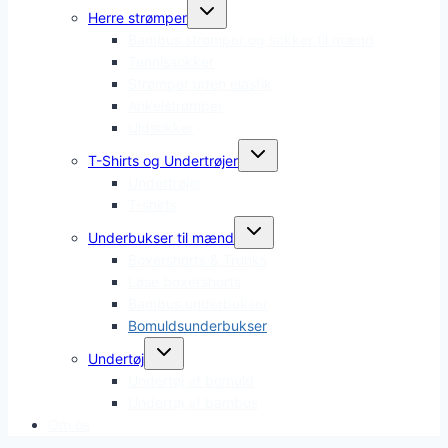
Skift
Herre strømper
undermenu
Bambus strømper og sokker til mænd
Tennissokker
Strømper uden elastik
Ankelstrømper
Uldsokker
Skift
T-Shirts og Undertrøjer
undermenu
Undertrøjer
T-shirts
Skift
Underbukser til mænd
undermenu
Boxershorts & Trunks
Løse boxershorts
Bambus underbukser
Bomuldsunderbukser
Skift
Undertøj
undermenu
Undertøj af bomuld
Undertøj af bambus
Om os