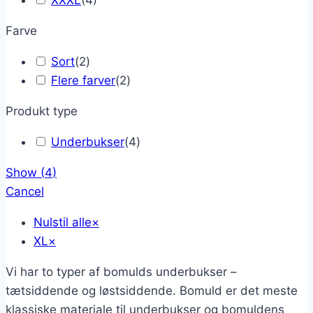
XXXL
(
4
)
Farve
Sort
(
2
)
Flere farver
(
2
)
Produkt type
Underbukser
(
4
)
Show
(
4
)
Cancel
Nulstil alle
×
XL
×
Vi har to typer af bomulds underbukser –
tætsiddende og løstsiddende. Bomuld er det meste
klassiske materiale til underbukser og bomuldens