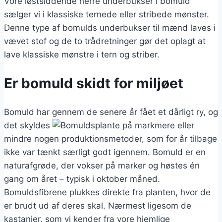
Vore løstsiddende herre underbukser i bomuld
sælger vi i klassiske ternede eller stribede mønster.
Denne type af bomulds underbukser til mænd laves i
vævet stof og de to trådretninger gør det oplagt at
lave klassiske mønstre i tern og striber.
Er bomuld skidt for miljøet
Bomuld har gennem de senere år fået et dårligt ry, og
det skyldes
mere eller
mindre nogen produktionsmetoder, som for år tilbage
ikke var tænkt særligt godt igennem. Bomuld er en
naturafgrøde, der vokser på marker og høstes én
gang om året – typisk i oktober måned.
Bomuldsfibrene plukkes direkte fra planten, hvor de
er brudt ud af deres skal. Nærmest ligesom de
kastanjer, som vi kender fra vore hjemlige