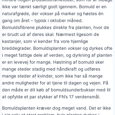
ikke var tænkt særligt godt igennem. Bomuld er en
naturafgrøde, der vokser på marker og høstes én
gang om året – typisk i oktober måned.
Bomuldsfibrene plukkes direkte fra planten, hvor de
er brudt ud af deres skal. Nærmest ligesom de
kastanjer, som vi kender fra vore hjemlige
breddegrader. Bomuldsplanten vokser og dyrkes ofte
i meget fattige dele af verden, og dyrkning af planten
er en levevej for mange. Høstning af bomuld sker
mange steder stadig med håndkraft og udføres
mange steder af kvinder, som ikke har så mange
andre muligheder for at tjene til dagen og vejen. På
den måde er dit køb af bomuldsunderbukser med til
at opfylde et par stykker af FN’s 17 verdensmål.
Bomuldsplanten kræver dog meget vand. Det er ikke
i sig selv et stort problem, hvis planten dyrkes i