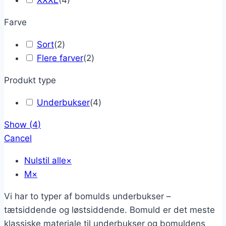
XXXL
(
4
)
Farve
Sort
(
2
)
Flere farver
(
2
)
Produkt type
Underbukser
(
4
)
Show
(
4
)
Cancel
Nulstil alle
×
M
×
Vi har to typer af bomulds underbukser –
tætsiddende og løstsiddende. Bomuld er det meste
klassiske materiale til underbukser og bomuldens