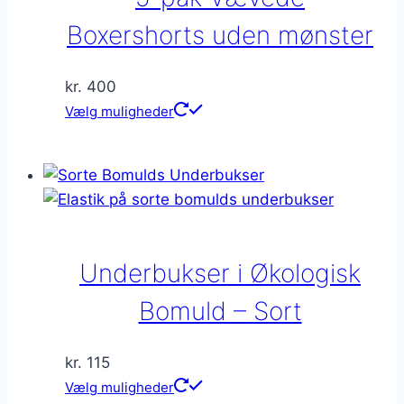
kan
vælges
Boxershorts uden mønster
på
varesiden
kr.
400
Dette
Vælg muligheder
vare
har
flere
varianter.
Mulighederne
kan
Underbukser i Økologisk
vælges
på
Bomuld – Sort
varesiden
kr.
115
Dette
Vælg muligheder