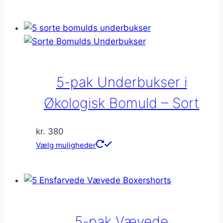
vare
har
flere
varianter.
Mulighederne
kan
5-pak Underbukser i
vælges
på
Økologisk Bomuld – Sort
varesiden
kr.
380
Dette
Vælg muligheder
vare
har
flere
varianter.
Mulighederne
5-pak Vævede