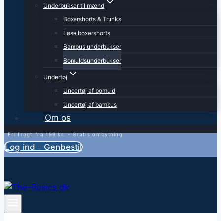
Underbukser til mænd
Boxershorts & Trunks
Løse boxershorts
Bambus underbukser
Bomuldsunderbukser
Undertøj
Undertøj af bomuld
Undertøj af bambus
Om os
Fri fragt fra 199 kr. - Gratis ombytning
Log ind - Genbestil