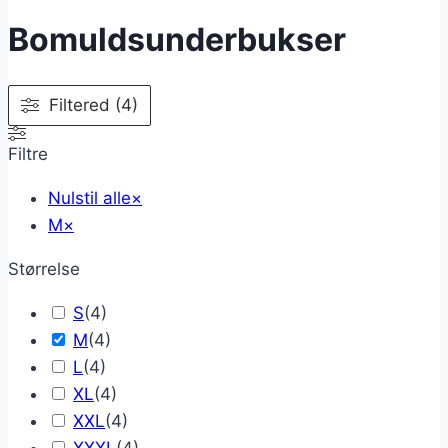
Bomuldsunderbukser
Filtered (4)
Filtre
Nulstil alle
×
M
×
Størrelse
S
(
4
)
M
(
4
)
L
(
4
)
XL
(
4
)
XXL
(
4
)