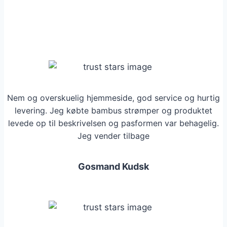
vare
har
flere
varianter.
Mulighederne
kan
vælges
Nem og overskuelig hjemmeside, god service og hurtig
på
levering. Jeg købte bambus strømper og produktet
varesiden
levede op til beskrivelsen og pasformen var behagelig.
Jeg vender tilbage
Gosmand Kudsk