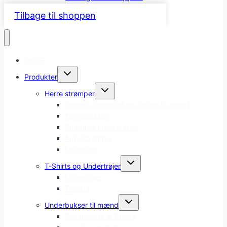
Tilbage til shoppen
SHOP
Skift
Produkter
undermenu
Skift
Herre strømper
undermenu
Bambus strømper og sokker til mænd
Tennissokker
Strømper uden elastik
Ankelstrømper
Uldsokker
Skift
T-Shirts og Undertrøjer
undermenu
Undertrøjer
T-shirts
Skift
Underbukser til mænd
undermenu
Boxershorts & Trunks