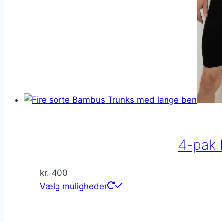
4-pak 
kr.
400
Dette
Vælg muligheder
vare
har