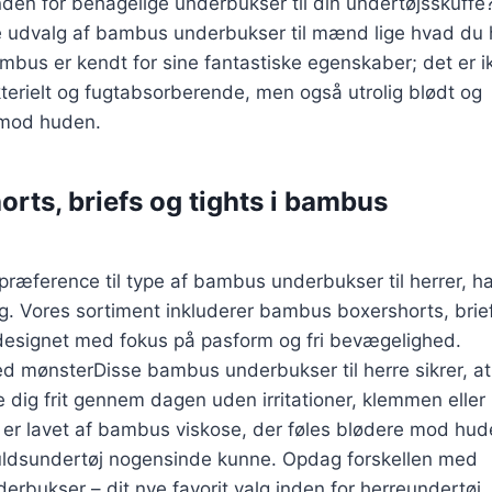
inden for behagelige underbukser til din undertøjsskuffe
 udvalg af bambus underbukser til mænd lige hvad du 
ambus er kendt for sine fantastiske egenskaber; det er i
kterielt og fugtabsorberende, men også utrolig blødt og
 mod huden.
rts, briefs og tights i bambus
præference til type af bambus underbukser til herrer, ha
ig. Vores sortiment inkluderer bambus boxershorts, brie
e designet med fokus på pasform og fri bevægelighed.
Disse bambus underbukser til herre sikrer, a
dig frit gennem dagen uden irritationer, klemmen eller
er lavet af bambus viskose, der føles blødere mod hu
ldsundertøj nogensinde kunne. Opdag forskellen med
rbukser – dit nye favorit valg inden for herreundertøj.