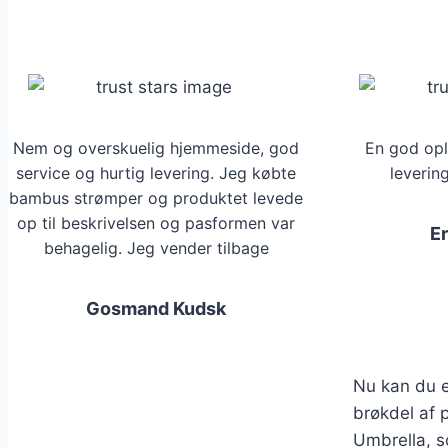
flere
varianter.
Mulighederne
kan
vælges
på
Nem og overskuelig hjemmeside, god
En god opl
varesiden
service og hurtig levering. Jeg købte
leverin
bambus strømper og produktet levede
op til beskrivelsen og pasformen var
E
behagelig. Jeg vender tilbage
Gosmand Kudsk
Nu kan du e
brøkdel af 
Umbrella, s