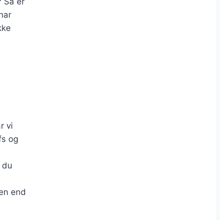
? Så er
har
kke
r vi
fs og
t du
den end