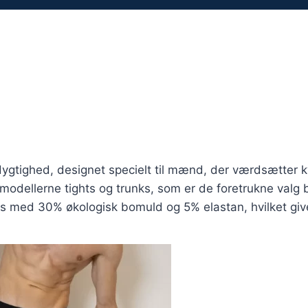
gtighed, designet specielt til mænd, der værdsætter kval
odellerne tights og trunks, som er de foretrukne valg 
ed 30% økologisk bomuld og 5% elastan, hvilket giver e