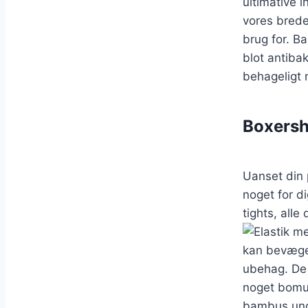
ultimative 
vores brede
brug for. B
blot antiba
behageligt
Boxersho
Uanset din 
noget for d
tights, all
kan bevæge 
ubehag. De 
noget bomu
bambus unde