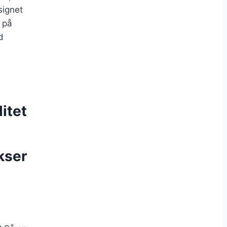
signet
å på
d
itet
kser