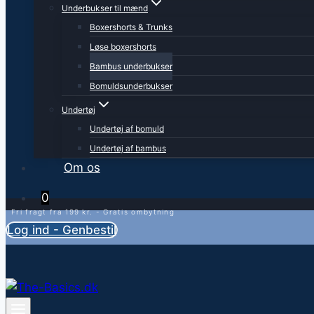
Underbukser til mænd
Boxershorts & Trunks
Løse boxershorts
Bambus underbukser
Bomuldsunderbukser
Undertøj
Undertøj af bomuld
Undertøj af bambus
Om os
0
Fri fragt fra 199 kr. - Gratis ombytning
Log ind - Genbestil