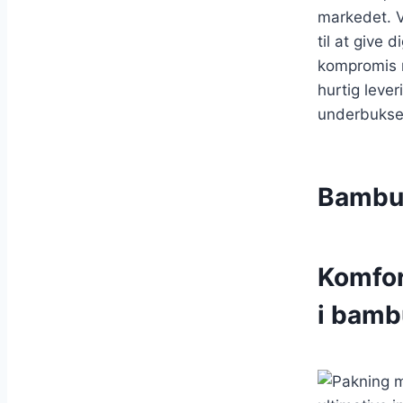
markedet. V
til at give 
kompromis m
hurtig leve
underbukse
Bambus
Komfor
i bamb