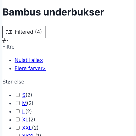
Bambus underbukser
Filtered (4)
Filtre
Nulstil alle
×
Flere farver
×
Størrelse
S
(
2
)
M
(
2
)
L
(
2
)
XL
(
2
)
XXL
(
2
)