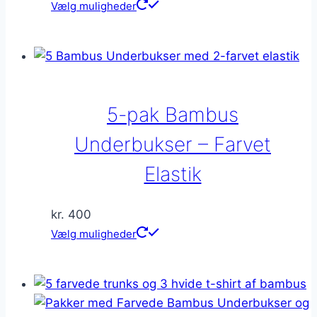
Vælg muligheder
5-pak Bambus
Underbukser – Farvet
Elastik
kr.
400
Dette
Vælg muligheder
vare
har
flere
varianter.