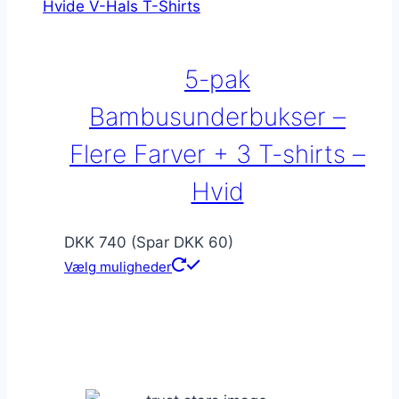
Mulighederne
kan
vælges
5-pak
på
varesiden
Bambusunderbukser –
Flere Farver + 3 T-shirts –
Hvid
DKK 740 (Spar DKK 60)
Vælg muligheder