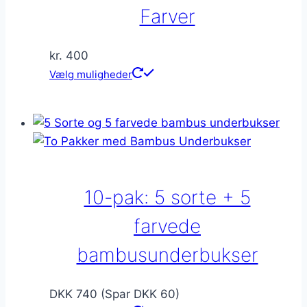
Farver
kr.
400
Dette
Vælg muligheder
vare
har
flere
varianter.
Mulighederne
kan
10-pak: 5 sorte + 5
vælges
på
farvede
varesiden
bambusunderbukser
DKK 740 (Spar DKK 60)