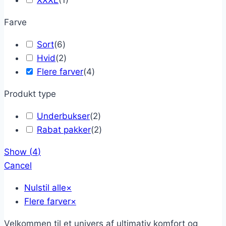
XXXL
(
1
)
Farve
Sort
(
6
)
Hvid
(
2
)
Flere farver
(
4
)
Produkt type
Underbukser
(
2
)
Rabat pakker
(
2
)
Show
(
4
)
Cancel
Nulstil alle
×
Flere farver
×
Velkommen til et univers af ultimativ komfort og