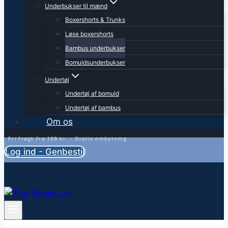
Underbukser til mænd
Boxershorts & Trunks
Løse boxershorts
Bambus underbukser
Bomuldsunderbukser
Undertøj
Undertøj af bomuld
Undertøj af bambus
Om os
Fri fragt fra 199 kr. - Gratis ombytning
Log ind - Genbestil