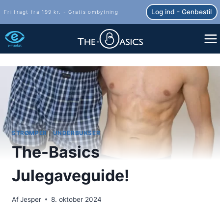
Fortsæt
Log ind - Genbestil
Fri fragt fra 199 kr. - Gratis ombytning
til
indhold
STRØMPER
|
UNDERBUKSER
The-Basics
Julegaveguide!
Af
Jesper
8. oktober 2024