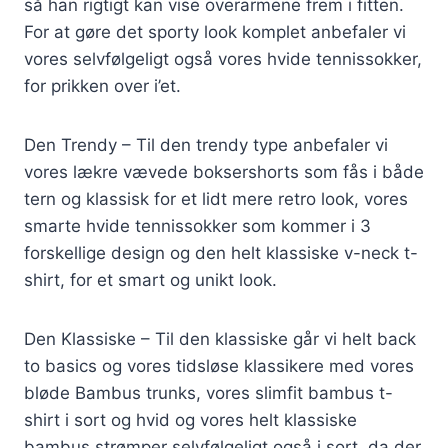
så han rigtigt kan vise overarmene frem i fitten.
For at gøre det sporty look komplet anbefaler vi
vores selvfølgeligt også vores hvide tennissokker,
for prikken over i’et.
Den Trendy – Til den trendy type anbefaler vi
vores lækre vævede boksershorts som fås i både
tern og klassisk for et lidt mere retro look, vores
smarte hvide tennissokker som kommer i 3
forskellige design og den helt klassiske v-neck t-
shirt, for et smart og unikt look.
Den Klassiske – Til den klassiske går vi helt back
to basics og vores tidsløse klassikere med vores
bløde Bambus trunks, vores slimfit bambus t-
shirt i sort og hvid og vores helt klassiske
bambus strømper selvfølgeligt også i sort, da der