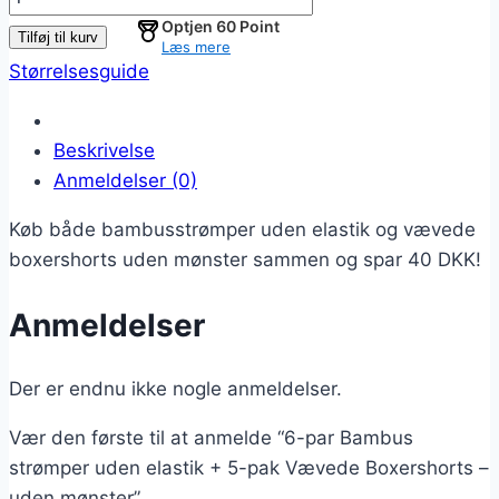
par
Optjen
60
Point
Tilføj til kurv
Læs mere
Bambus
Størrelsesguide
strømper
uden
elastik
Beskrivelse
+
Anmeldelser (0)
5-
Køb både bambusstrømper uden elastik og vævede
pak
boxershorts uden mønster sammen og spar 40 DKK!
Vævede
Boxershorts
Anmeldelser
–
uden
mønster
Der er endnu ikke nogle anmeldelser.
antal
Vær den første til at anmelde “6-par Bambus
strømper uden elastik + 5-pak Vævede Boxershorts –
uden mønster”