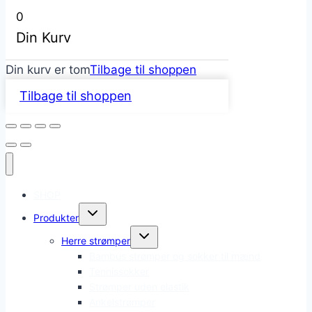
0
Din Kurv
Din kurv er tom
Tilbage til shoppen
Tilbage til shoppen
SHOP
Skift
Produkter
undermenu
Skift
Herre strømper
undermenu
Bambus strømper og sokker til mænd
Tennissokker
Strømper uden elastik
Ankelstrømper