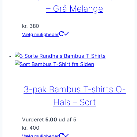
– Grå Melange
kr.
380
Dette
Vælg muligheder
vare
har
flere
varianter.
Mulighederne
kan
3-pak Bambus T-shirts O-
vælges
på
Hals – Sort
varesiden
Vurderet
5.00
ud af 5
kr.
400
Dette
Vælg muligheder