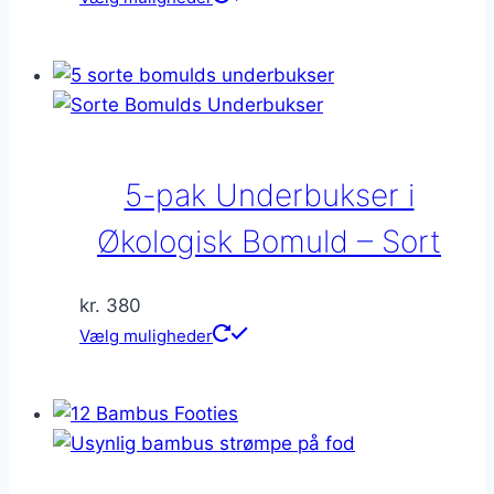
vare
har
flere
varianter.
Mulighederne
kan
5-pak Underbukser i
vælges
på
Økologisk Bomuld – Sort
varesiden
kr.
380
Dette
Vælg muligheder
vare
har
flere
varianter.
Mulighederne