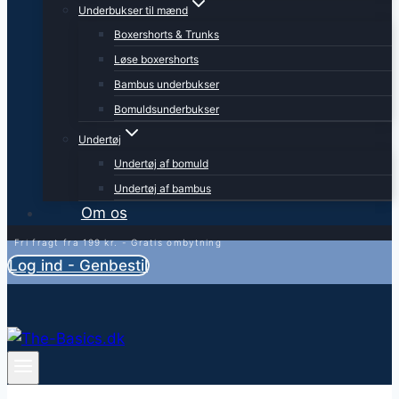
Underbukser til mænd
Boxershorts & Trunks
Løse boxershorts
Bambus underbukser
Bomuldsunderbukser
Undertøj
Undertøj af bomuld
Undertøj af bambus
Om os
Fri fragt fra 199 kr. - Gratis ombytning
Log ind - Genbestil