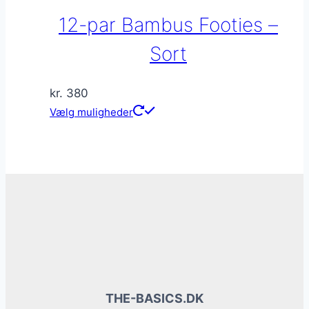
kan
12-par Bambus Footies –
vælges
på
Sort
varesiden
kr.
380
Dette
Vælg muligheder
vare
har
flere
varianter.
Mulighederne
kan
vælges
på
varesiden
THE-BASICS.DK