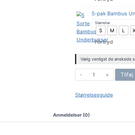
5-pak Bambus Un
Størrelse
S
M
L
Fortryd
Vælg venligst de ønskede stør
5-
Tilføj
pak
bambusunderbuks
Størrelsesguide
+
12
par
Anmeldelser (0)
ankelstrømper
antal