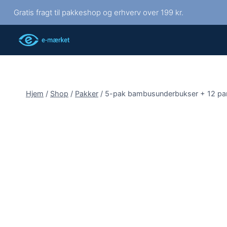
Fortsæt
Gratis fragt til pakkeshop og erhverv over 199 kr.
til
indhold
Hjem
/
Shop
/
Pakker
/
5-pak bambusunderbukser + 12 par