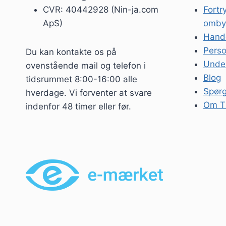
CVR: 40442928 (Nin-ja.com
Fortr
ApS)
omby
Hande
Perso
Du kan kontakte os på
Unde
ovenstående mail og telefon i
Blog
tidsrummet 8:00-16:00 alle
Spørg
hverdage. Vi forventer at svare
Om T
indenfor 48 timer eller før.