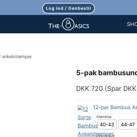
Log ind / Genbestil
SH
 ankelstrømper
5-pak bambusunde
DKK 720 (Spar DKK
12-par Bambus An
Størrelse
40-43
44-47
Fortryd