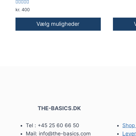
Vurderet
kr.
400
5.00
ud af 5
Vælg muligheder
Dette
Dette
vare
vare
har
har
flere
flere
varianter.
varianter.
Mulighederne
Mulighed
kan
kan
vælges
vælges
på
på
varesiden
THE-BASICS.DK
vareside
Tel : +45 25 60 66 50
Shop 
Mail: info@the-basics.com
Lever