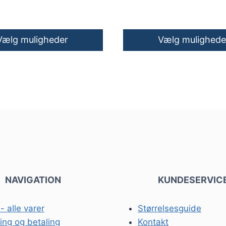
Vælg muligheder
Vælg mulighede
Dette
vare
har
flere
varianter.
erne
Mulighederne
kan
vælges
på
n
NAVIGATION
varesiden
KUNDESERVIC
- alle varer
Størrelsesguide
ing og betaling
Kontakt