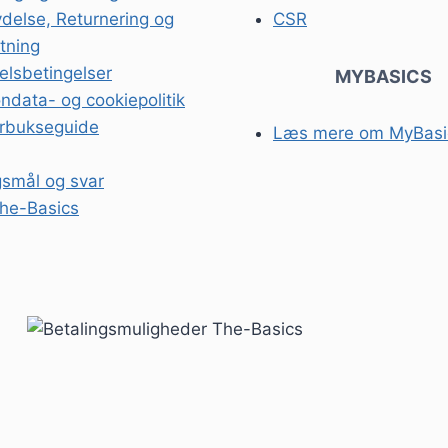
ydelse, Returnering og
CSR
tning
lsbetingelser
MYBASICS
ndata- og cookiepolitik
rbukseguide
Læs mere om MyBasi
smål og svar
he-Basics