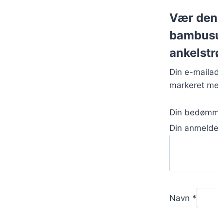
Vær den 
bambusu
ankelst
Din e-mailad
markeret m
Din bedøm
Din anmeld
Navn
*