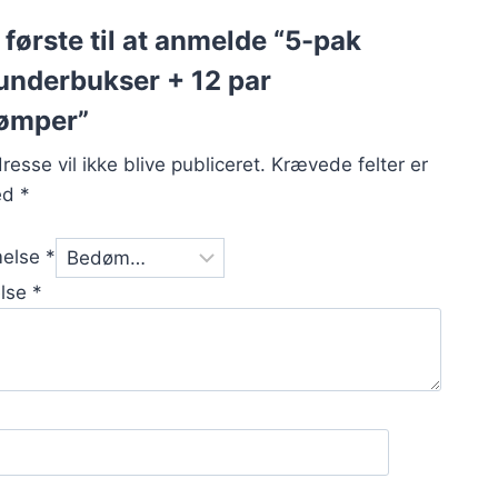
første til at anmelde “5-pak
nderbukser + 12 par
rømper”
resse vil ikke blive publiceret.
Krævede felter er
ed
*
melse
*
else
*