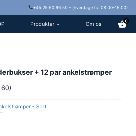
+45 25 60 66 50 – (hverdage fra 08.00-16.00)
0
OP
Produkter
Om os
rbukser + 12 par ankelstrømper
 60)
kelstrømper - Sort