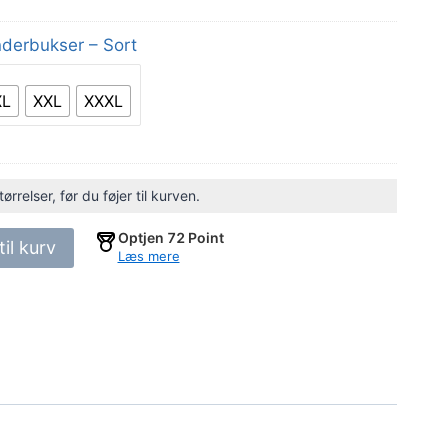
derbukser – Sort
XL
XXL
XXXL
relser, før du føjer til kurven.
Optjen
72
Point
 til kurv
Læs mere
er