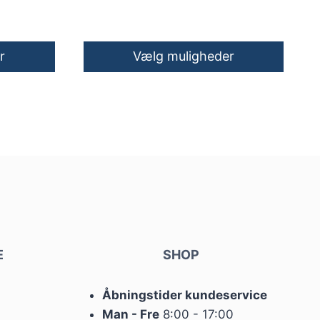
r
Vælg muligheder
Dette
vare
har
flere
varianter.
Mulighederne
kan
vælges
på
E
varesiden
SHOP
Åbningstider kundeservice
Man - Fre
8:00 - 17:00