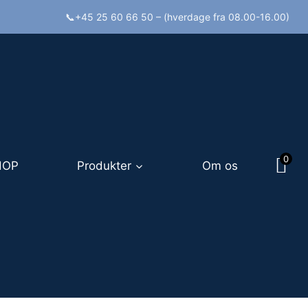
📞+45 25 60 66 50 – (hverdage fra 08.00-16.00)
0
HOP
Produkter
Om os