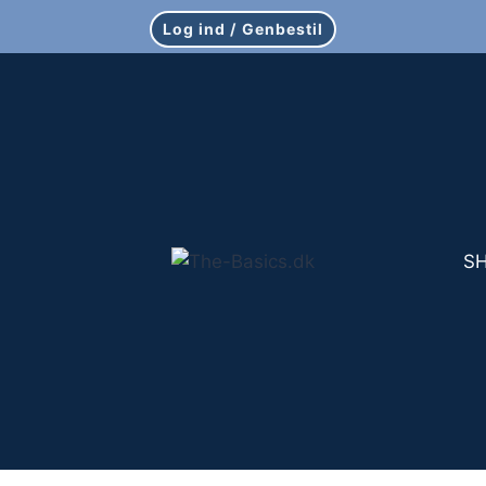
Log ind / Genbestil
S