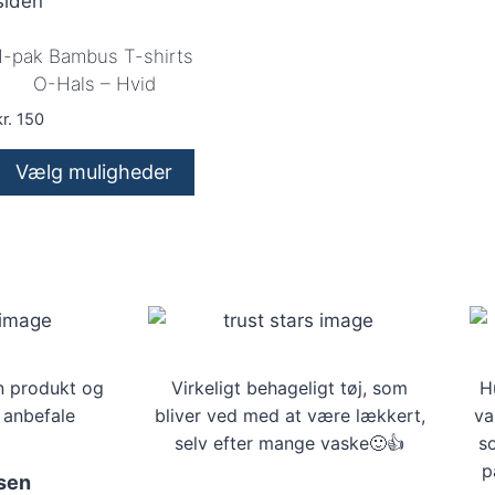
Mulighederne
Mulighederne
kan
kan
1-pak Bambus T-shirts
vælges
vælges
O-Hals – Hvid
på
på
r.
150
varesiden
varesiden
Vælg muligheder
Dette
vare
har
flere
varianter.
Mulighederne
n produkt og
kan
Virkeligt behageligt tøj, som
H
 anbefale
bliver ved med at være lækkert,
va
vælges
selv efter mange vaske🙂👍
s
på
p
varesiden
sen