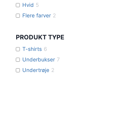
Hvid
5
Flere farver
2
PRODUKT TYPE
T-shirts
6
Underbukser
7
Undertrøje
2