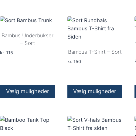
Dette
Dette
vare
vare
har
har
flere
flere
varianter.
varianter.
Bambus Underbukser
Mulighederne
Mulighederne
– Sort
kan
kan
Bambus T-Shirt – Sort
kr.
115
vælges
vælges
k
kr.
150
på
på
varesiden
varesiden
Vælg muligheder
Vælg muligheder
Dette
Dette
vare
vare
har
har
flere
flere
varianter.
varianter.