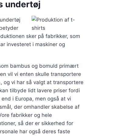
s undertøj
undertøj
betyder
oduktionen sker på fabrikker, som
ar investeret i maskiner og
 som bambus og bomuld primært
en vil vi enten skulle transportere
, og vi har så valgt at transportere
an tilbyde lidt lavere priser fordi
n end i Europa, men også at vi
nsmål, der omhandler skabelse af
Vore fabrikker og hele
oner, så der er sikkerhed for
ersonale har også deres faste