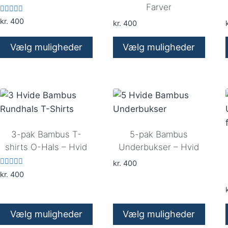
Farver
Vurderet
kr.
400
kr.
400
k
5.00
ud af 5
Vælg muligheder
Vælg muligheder
Dette
Dette
vare
vare
har
har
flere
flere
varianter.
varianter.
Mulighederne
Mulighederne
3-pak Bambus T-
5-pak Bambus
kan
kan
shirts O-Hals – Hvid
Underbukser – Hvid
vælges
vælges
kr.
400
Vurderet
på
på
kr.
400
5.00
ud af 5
varesiden
varesiden
k
Vælg muligheder
Vælg muligheder