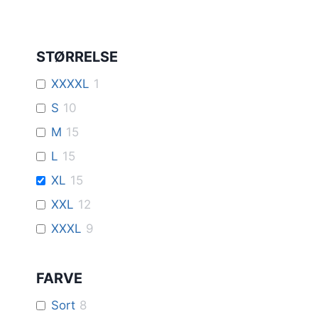
STØRRELSE
XXXXL
1
S
10
M
15
L
15
XL
15
XXL
12
XXXL
9
FARVE
Sort
8