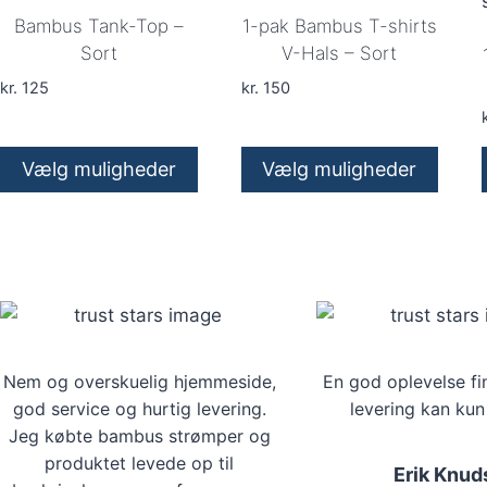
Mulighederne
Mulighederne
Bambus Tank-Top –
1-pak Bambus T-shirts
kan
kan
Sort
V-Hals – Sort
vælges
vælges
kr.
125
kr.
150
på
på
k
varesiden
varesiden
Vælg muligheder
Vælg muligheder
Dette
Dette
vare
vare
har
har
flere
flere
varianter.
varianter.
Mulighederne
Mulighederne
kan
Nem og overskuelig hjemmeside,
kan
En god oplevelse fi
god service og hurtig levering.
levering kan kun
vælges
vælges
Jeg købte bambus strømper og
på
på
produktet levede op til
varesiden
varesiden
Erik Knud