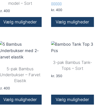
model – Sort
Vurderet
kr.
400
r.
400
5.00
ud af 5
Vælg muligheder
Vælg muligheder
Dette
Dette
vare
vare
har
har
flere
flere
varianter.
varianter.
Mulighederne
Mulighederne
3-pak Bambus Tank-
kan
kan
Tops – Sort
5-pak Bambus
vælges
vælges
Underbukser – Farvet
kr.
350
Elastik
på
på
varesiden
varesiden
r.
400
Vælg muligheder
Vælg muligheder