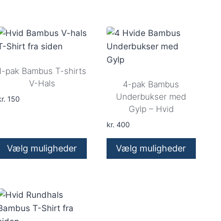
Dette
Dette
vare
vare
har
har
flere
flere
varianter.
varianter.
Mulighederne
Mulighederne
1-pak Bambus T-shirts
kan
kan
V-Hals
4-pak Bambus
vælges
vælges
Underbukser med
r.
150
Gylp – Hvid
på
på
varesiden
varesiden
kr.
400
Vælg muligheder
Vælg muligheder
Dette
Dette
vare
vare
har
har
flere
flere
varianter.
varianter.