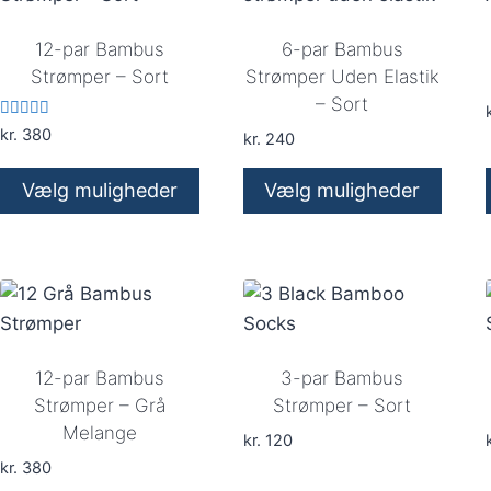
12-par Bambus
6-par Bambus
Strømper – Sort
Strømper Uden Elastik
– Sort
k
Vurderet
kr.
380
kr.
240
5.00
ud af 5
Vælg muligheder
Vælg muligheder
Dette
Dette
vare
vare
har
har
flere
flere
varianter.
varianter.
Mulighederne
Mulighederne
12-par Bambus
3-par Bambus
kan
kan
Strømper – Grå
Strømper – Sort
Melange
vælges
vælges
kr.
120
k
på
på
kr.
380