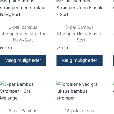
flere
flere
varianter.
varianter.
Mulighederne
Mulighederne
kan
kan
6-pak bambus
3-par Bambus
vælges
vælges
strømper med struktur
Strømper Uden Elastik
k
Navy/Sort
– Sort
på
på
varesiden
varesiden
kr.
240
kr.
150
Vælg muligheder
Vælg muligheder
Dette
Dette
vare
vare
har
har
flere
flere
varianter.
varianter.
Mulighederne
Mulighederne
kan
kan
3-par Bambus
12-pak Luksus