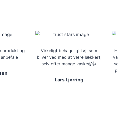
n produkt og
Virkeligt behageligt tøj, som
H
 anbefale
bliver ved med at være lækkert,
va
selv efter mange vaske🙂👍
s
p
sen
Lars Ljørring