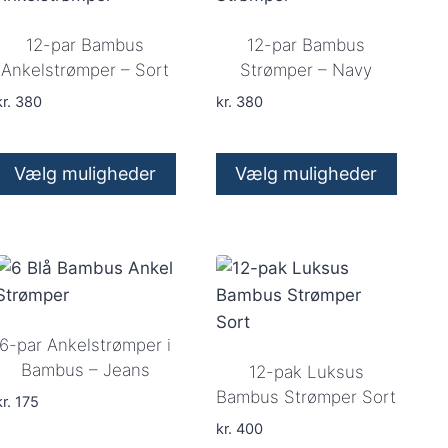
12-par Bambus
12-par Bambus
Ankelstrømper – Sort
Strømper – Navy
r.
380
kr.
380
Vælg muligheder
Vælg muligheder
Dette
Dette
vare
vare
har
har
flere
flere
varianter.
varianter.
Mulighederne
Mulighederne
6-par Ankelstrømper i
kan
kan
Bambus – Jeans
12-pak Luksus
vælges
vælges
Bambus Strømper Sort
r.
175
på
på
kr.
400