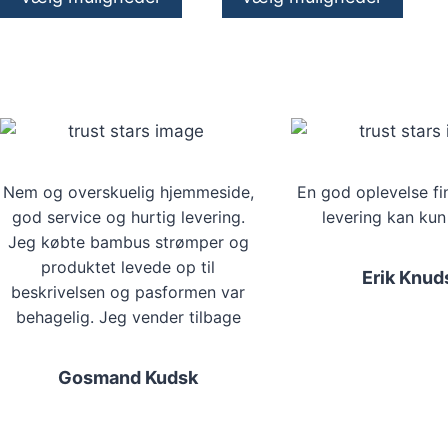
Dette
Dette
vare
vare
har
har
flere
flere
varianter.
varianter.
Mulighederne
Mulighederne
kan
Nem og overskuelig hjemmeside,
kan
En god oplevelse fi
god service og hurtig levering.
levering kan kun
vælges
vælges
Jeg købte bambus strømper og
på
på
produktet levede op til
varesiden
varesiden
Erik Knud
beskrivelsen og pasformen var
behagelig. Jeg vender tilbage
Gosmand Kudsk