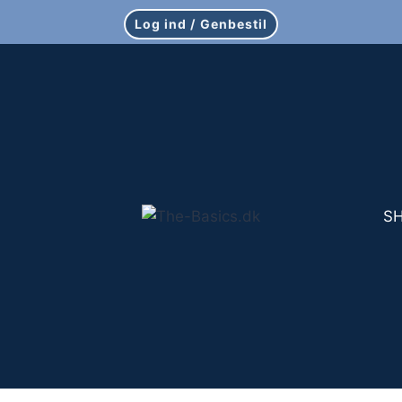
Log ind / Genbestil
S