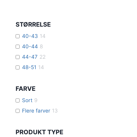
STØRRELSE
40-43
14
40-44
8
44-47
22
48-51
14
FARVE
Sort
9
Flere farver
13
PRODUKT TYPE