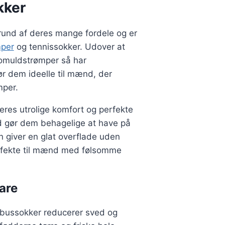
kker
und af deres mange fordele og er
mper
og tennissokker. Udover at
. bomuldstrømper så har
r dem ideelle til mænd, der
mper.
eres utrolige komfort og perfekte
 gør dem behagelige at have på
 giver en glat overflade uden
erfekte til mænd med følsomme
are
ussokker reducerer sved og