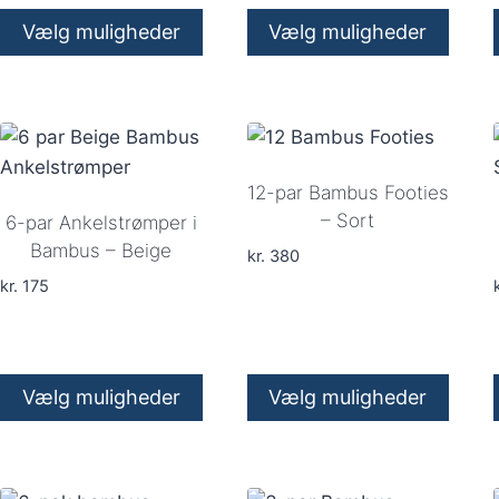
varesiden
varesiden
Vælg muligheder
Vælg muligheder
Dette
Dette
vare
vare
har
har
flere
flere
varianter.
varianter.
12-par Bambus Footies
Mulighederne
Mulighederne
– Sort
6-par Ankelstrømper i
kan
kan
Bambus – Beige
kr.
380
vælges
vælges
kr.
175
k
på
på
varesiden
varesiden
Vælg muligheder
Vælg muligheder
Dette
Dette
vare
vare
har
har