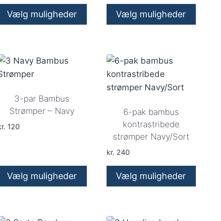
varesiden
varesiden
Vælg muligheder
Vælg muligheder
Dette
Dette
vare
vare
har
har
flere
flere
varianter.
varianter.
Mulighederne
Mulighederne
3-par Bambus
kan
kan
Strømper – Navy
6-pak bambus
vælges
vælges
kontrastribede
r.
120
strømper Navy/Sort
på
på
varesiden
varesiden
kr.
240
Vælg muligheder
Vælg muligheder
Dette
Dette
vare
vare
har
har