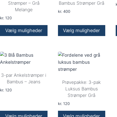
vælges
vælges
Strømper – Grå
Bambus Strømper Grå
k
Melange
på
på
kr.
400
varesiden
varesiden
kr.
120
Vælg muligheder
Vælg muligheder
Dette
Dette
vare
vare
har
har
flere
flere
varianter.
varianter.
Mulighederne
Mulighederne
3-par Ankelstrømper i
kan
kan
Bambus – Jeans
Prøvepakke: 3-pak
vælges
vælges
Luksus Bambus
kr.
120
Strømper Grå
på
på
varesiden
varesiden
kr.
120
Vælg muligheder
Vælg muligheder