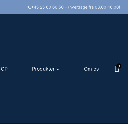
📞+45 25 60 66 50 – (hverdage fra 08.00-16.00)
0
HOP
Produkter
Om os