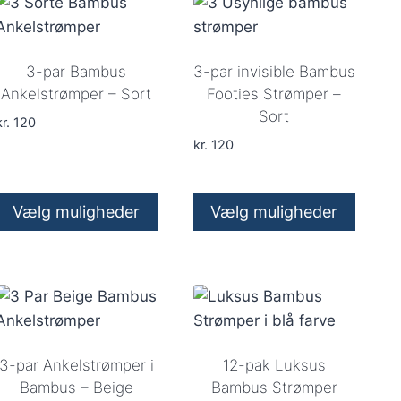
flere
flere
varianter.
varianter.
Mulighederne
Mulighederne
3-par Bambus
3-par invisible Bambus
kan
kan
Ankelstrømper – Sort
Footies Strømper –
Sort
vælges
vælges
r.
120
på
på
kr.
120
varesiden
varesiden
Vælg muligheder
Vælg muligheder
Dette
Dette
vare
vare
har
har
flere
flere
varianter.
varianter.
Mulighederne
Mulighederne
3-par Ankelstrømper i
12-pak Luksus
kan
kan
Bambus – Beige
Bambus Strømper