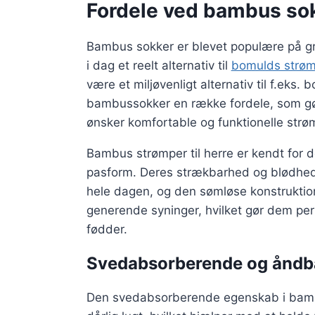
Fordele ved bambus so
Bambus sokker er blevet populære på gr
i dag et reelt alternativ til
bomulds strø
være et miljøvenligt alternativ til f.eks
bambussokker en række fordele, som gø
ønsker komfortable og funktionelle strø
Bambus strømper til herre er kendt for d
pasform. Deres strækbarhed og blødhed
hele dagen, og den sømløse konstruktion
generende syninger, hvilket gør dem p
fødder.
Svedabsorberende og åndb
Den svedabsorberende egenskab i bamb