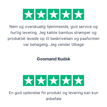
flere
flere
varianter.
varianter.
Mulighederne
Mulighederne
kan
kan
Nem og overskuelig hjemmeside, god service og
vælges
vælges
hurtig levering. Jeg købte bambus strømper og
på
på
produktet levede op til beskrivelsen og pasformen
varesiden
varesiden
var behagelig. Jeg vender tilbage
Gosmand Kudsk
En god oplevelse fin produkt og levering kan kun
anbefale