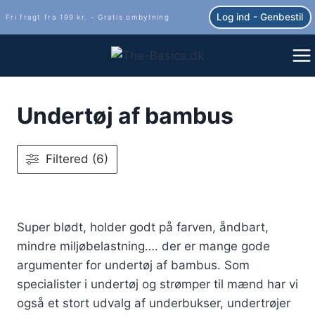
Fortsæt
Log ind - Genbestil
Fri fragt fra 199 kr. - Gratis ombytning
til
indhold
Undertøj af bambus
Filtered (6)
Super blødt, holder godt på farven, åndbart,
mindre miljøbelastning…. der er mange gode
argumenter for undertøj af bambus. Som
specialister i undertøj og strømper til mænd har vi
også et stort udvalg af underbukser, undertrøjer