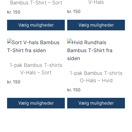
V-Hals
Bambus T-Shirt – Sort
Mulighederne
Mulighederne
kan
kan
kr.
150
kr.
150
vælges
vælges
Vælg muligheder
Vælg muligheder
på
på
Dette
Dette
varesiden
varesiden
vare
vare
har
har
flere
flere
1-pak Bambus T-shirts
varianter.
varianter.
V-Hals – Sort
1-pak Bambus T-shirts
Mulighederne
Mulighederne
O-Hals – Hvid
kan
kan
kr.
150
vælges
vælges
kr.
150
på
på
Vælg muligheder
Vælg muligheder
varesiden
varesiden
Dette
Dette
vare
vare
har
har