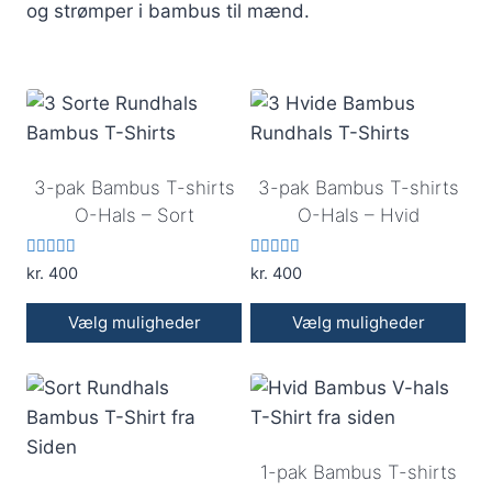
og strømper i bambus til mænd.
3-pak Bambus T-shirts
3-pak Bambus T-shirts
O-Hals – Sort
O-Hals – Hvid
Vurderet
Vurderet
kr.
400
kr.
400
5.00
5.00
ud af 5
ud af 5
Vælg muligheder
Vælg muligheder
Dette
Dette
vare
vare
har
har
flere
flere
1-pak Bambus T-shirts
varianter.
varianter.